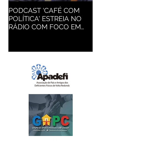
PODCAST 'CAFÉ COM
RESENDE INTE
POLÍTICA' ESTREIA NO
ATUALIZAÇÃO
RÁDIO COM FOCO EM
CADERNETA D
POLÍTICAS PÚBLICAS
VACINAÇÃO D
CRIANÇAS E
ADOLESCENT