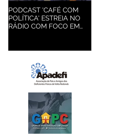
PODCAST 'CAFÉ COM
RESENDE INTE
POLÍTICA' ESTREIA NO
ATUALIZAÇÃO
RÁDIO COM FOCO EM
CADERNETA D
POLÍTICAS PÚBLICAS
VACINAÇÃO D
CRIANÇAS E
ADOLESCENT