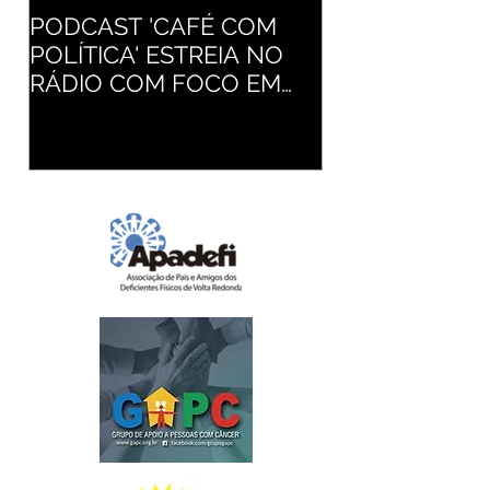
PODCAST 'CAFÉ COM
RESENDE INTE
POLÍTICA' ESTREIA NO
ATUALIZAÇÃO
RÁDIO COM FOCO EM
CADERNETA D
POLÍTICAS PÚBLICAS
VACINAÇÃO D
CRIANÇAS E
ADOLESCENT