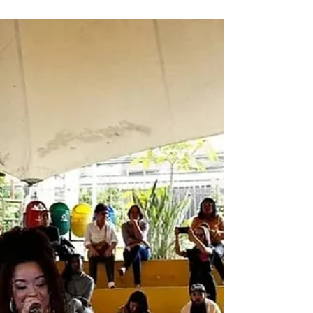
Barra Mansa, Miguel Pereira, Quatis e Resende
vão aprender a fazer cinema. O projeto Luz,
Câmera, Educação! (LCE) amplia sua atuação
no Sul Fluminense com o apoio do Instituto
David Miranda, levando às escolas da região
uma proposta que une arte, tecnologia,
comunicação e cidadania por meio da
linguagem