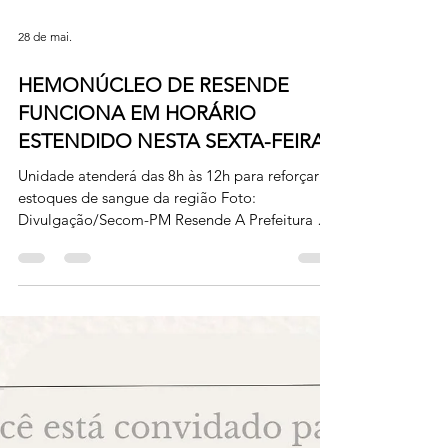
28 de mai.
HEMONÚCLEO DE RESENDE
FUNCIONA EM HORÁRIO
ESTENDIDO NESTA SEXTA-FEIRA
Unidade atenderá das 8h às 12h para reforçar os
estoques de sangue da região Foto:
Divulgação/Secom-PM Resende A Prefeitura de
Resende realiza, nesta sexta-feira (29/05), uma
ação especial para incentivar a doação de
sangue e reforçar os estoques do Hemonúcleo
de Resende. Para ampliar o atendimento aos