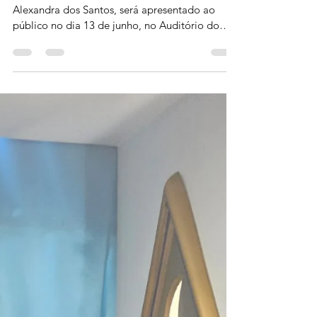
27 de mai.
DONA DE CASA DO
SIDERLÂNDIA LANÇA LIVRO DE
ESPIRITUALIDADE EM VOLTA
REDONDA
"Cristais e Contemplação", de Patricia
Alexandra dos Santos, será apresentado ao
público no dia 13 de junho, no Auditório do
Royal, na Vila Santa Cecília Foto/Arte:
Divulgação Uma moradora do bairro
Siderlândia, em Volta Redonda, vai realizar um
sonho no dia 13 de junho (sábado) o
lançamento de seu primeiro livro. Patricia
Alexandra dos Santos, dona de casa, assina a
obra Cristais e Contemplação, que reúne sua
visão sobre espiritualidade, meditação e a força
transformadora do