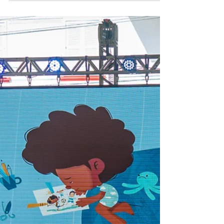
PROCURADOR DO MUNICÍPIO DE
VOLTA REDONDA ELIO DAVID DE
ALMEIDA
Político e jurista que integrou a Mesa Diretora
da Câmara Municipal durante a legislatura de
1967 a 1971 faleceu nesta quarta-feira (27) em
sua residência Foto: Divulgação Volta Redonda
perdeu nesta quarta-feira (27) uma figura
marcante de sua história política e jurídica. Elio
David de Almeida, ex-vereador, ex-procurador
do Município e membro destacado da
maçonaria local, morreu em casa aos 88 anos.
O corpo está sendo velado na Loja Maçônica
Esfinge, à qual pertencia há mais