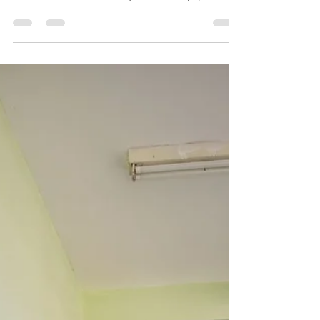
DO ZOOLÓGICO MUNICIPAL
Foto: Divulgação O vereador Antônio Régio, o
Lela (Podemos) confirmou com o prefeito
Antônio Francisco Neto (sem partido) que a...