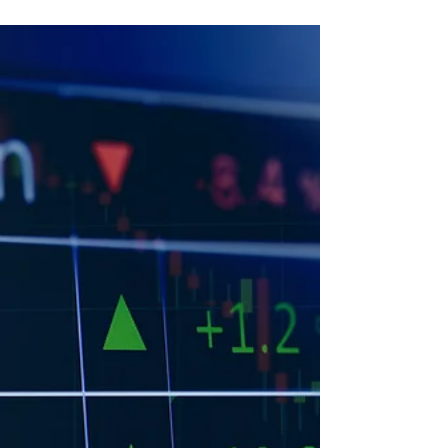
VANDER TEMPONI ENTRA NA
MIRA DO MPRJ E JUSTIÇA
AFASTA VEREADOR DO CARGO
Foto: Arquivo O inferno astral do vereador e
líder do governo na Câmara Municipal de Volta
Redonda, Vander Temponi (PTB), começa a se...