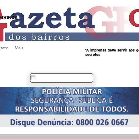
REDONDA
tato
Mais
"A imprensa deve servir aos 
secretos