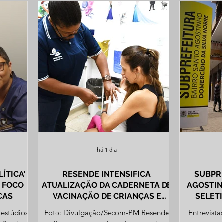
há 1 dia
RESENDE INTENSIFICA
SUBPR
M FOCO
ATUALIZAÇÃO DA CADERNETA DE
AGOSTIN
CAS
VACINAÇÃO DE CRIANÇAS E
SELET
ADOLESCENTES
COMÉR
estúdios
Foto: Divulgação/Secom-PM Resende
Entrevista