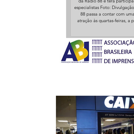
da Rádio 88 e terá particip
especialistas Foto: Divulgação A Rádio
88 passa a contar com um
atração às quartas-feiras, a p
19h30, voltada à informaçã
debate sobre políticas públ
podcast “Café com Políti
apresentado por Antônia Cr
Fortes de Souza e Osilene de
Reis, pretende levar aos ou
informações sobre serviços, d
programas disponíveis à pop
Produzido nos estúdio