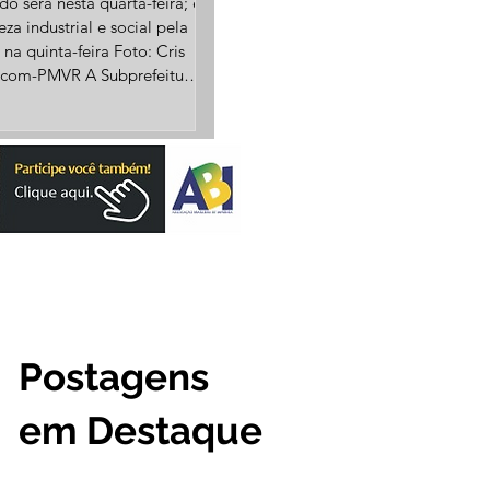
o será nesta quarta-feira; e
za industrial e social pela
 na quinta-feira Foto: Cris
ecom-PMVR A Subprefeitura
to Agostinho, em Volta
i sediar processos seletivos
 de emprego no comércio e
ria. A Rede Supermarket de
cados, em parceria com o
ema Nacional de Emprego),
evistar, nesta quarta-feira
 às 14h, candidatos para
diversas funç
Postagens
em Destaque