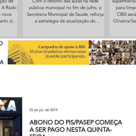
ação de
Com o retorno das aulas na rede
supermercad
pública municipal no fim de julho, a
para limpe
a nova
Secretaria Municipal de Saúde, reforça
CBSI será
artir de
a estratégia de atualização do
Oliveira/S
o e ao
Calendário Nacional de Vacinação para
do San
icas. O
crianças e adolescentes menores de 15
Redonda, va
ca”,
anos. A ação tem como objetivo
para vagas
istina
identificar e regularizar esquemas
na indúst
 Andrade
vacinais incompletos ou em atraso,
supermer
vintes
garantindo que o público infantil e
Sine (Sist
ireitos e
adolescente esteja protegido contra
vai entr
ulação.
doenças. Durante o período, que
(05/08),
s
compreende de 3 de agosto
25 de jul. de 2019
ABONO DO PIS/PASEP COMEÇA
A SER PAGO NESTA QUINTA-