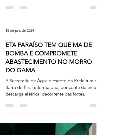
15 de jan. de 2024
BAIRRO DOM BOSCO TEM AÇÃO
CONTRA A DENGUE REALIZADA
Foto: Divulgação/Secom-PMVR A Prefeitura de
Volta Redonda segue intensificando o
enfrentamento ao mosquito Aedes aegypti,
transmissor da...
15 de jan. de 2024
ETA PARAÍSO TEM QUEIMA DE
BOMBA E COMPROMETE
ABASTECIMENTO NO MORRO