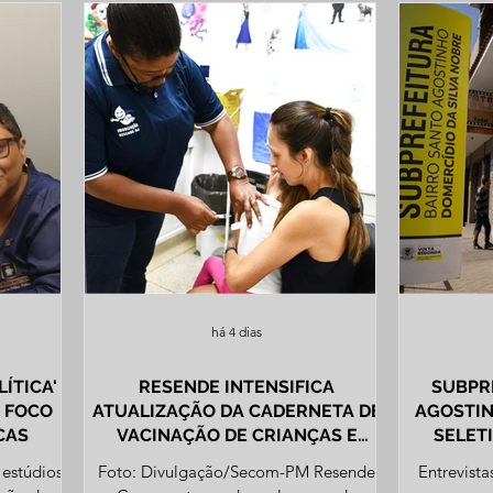
há 4 dias
RESENDE INTENSIFICA
SUBPR
M FOCO
ATUALIZAÇÃO DA CADERNETA DE
AGOSTIN
CAS
VACINAÇÃO DE CRIANÇAS E
SELET
ADOLESCENTES
COMÉR
estúdios
Foto: Divulgação/Secom-PM Resende
Entrevista