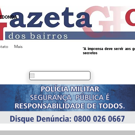
REDONDA
tato
Mais
"A imprensa deve servir aos 
secretos