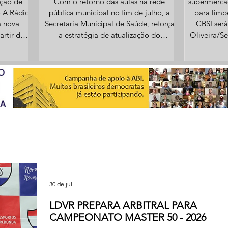
ação de
Com o retorno das aulas na rede
supermercad
pública municipal no fim de julho, a
para limpe
a nova
Secretaria Municipal de Saúde, reforça
CBSI será
artir de
a estratégia de atualização do
Oliveira/S
o e ao
Calendário Nacional de Vacinação para
do San
icas. O
crianças e adolescentes menores de 15
Redonda, va
ca”,
anos. A ação tem como objetivo
para vagas
istina
identificar e regularizar esquemas
na indúst
 Andrade
vacinais incompletos ou em atraso,
supermer
vintes
garantindo que o público infantil e
Sine (Sist
ireitos e
adolescente esteja protegido contra
vai entr
ulação.
doenças. Durante o período, que
(05/08),
s
compreende de 3 de agosto
30 de jul.
LDVR PREPARA ARBITRAL PARA
CAMPEONATO MASTER 50 - 2026