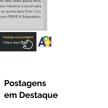
o será nesta quarta-feira; e
za industrial e social pela
 na quinta-feira Foto: Cris
ecom-PMVR A Subprefeitura
to Agostinho, em Volta
i sediar processos seletivos
 de emprego no comércio e
ria. A Rede Supermarket de
cados, em parceria com o
ema Nacional de Emprego),
evistar, nesta quarta-feira
 às 14h, candidatos para
diversas funç
Postagens
em Destaque