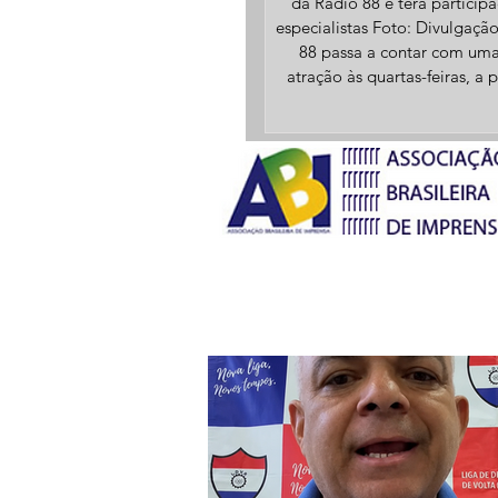
da Rádio 88 e terá particip
especialistas Foto: Divulgação A Rádio
88 passa a contar com um
atração às quartas-feiras, a p
19h30, voltada à informaçã
debate sobre políticas públ
podcast “Café com Políti
apresentado por Antônia Cr
Fortes de Souza e Osilene de
Reis, pretende levar aos ou
informações sobre serviços, d
programas disponíveis à pop
Produzido nos estúdio