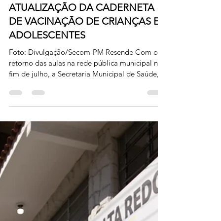
há 2 dias
RESENDE INTENSIFICA
ATUALIZAÇÃO DA CADERNETA
DE VACINAÇÃO DE CRIANÇAS E
ADOLESCENTES
Foto: Divulgação/Secom-PM Resende Com o
retorno das aulas na rede pública municipal no
fim de julho, a Secretaria Municipal de Saúde,
reforça a estratégia de atualização do
Calendário Nacional de Vacinação para
crianças e adolescentes menores de 15 anos. A
ação tem como objetivo identificar e regularizar
esquemas vacinais incompletos ou em atraso,
garantindo que o público infantil e adolescente
esteja protegido contra doenças. Durante o
período, que compreende de 3 de agosto