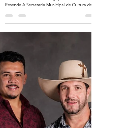
há 2 dias
MUSEU DA IMAGEM E DO SOM
DE RESENDE CELEBRA 85 ANOS
DO CANTOR NEY MATOGROSSO
Mostra pode ser visitada de segunda a sexta,
das 9h às 17h Foto: Divulgação/Secom-PM
Resende A Secretaria Municipal de Cultura de
Resende, abriu na segunda-feira (03/08), no
Museu da Imagem e do Som (MIS) de Resende,
mais uma edição do projeto “Arte na Capa”.
Em agosto, o personagem celebrado será Ney
Matogrosso, no mês em que completa 85 anos
de vida. A trajetória musical de Ney
Matogrosso começou em 1973, com o sucesso
do grupo Secos & Molhados. A parceria musical
com os in