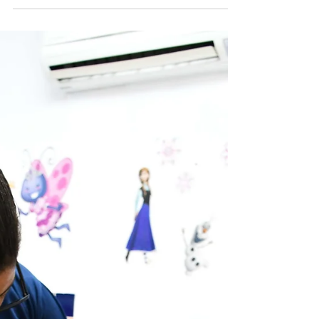
nova atração às quartas-feiras, a partir de
19h30, voltada à informação e ao debate sobre
políticas públicas. O podcast “Café com
Política”, apresentado por Antônia Cristina
Fortes de Souza e Osilene de Andrade Reis,
pretende levar aos ouvintes informações sobre
serviços, direitos e programas disponíveis à
população. Produzido nos estúdios