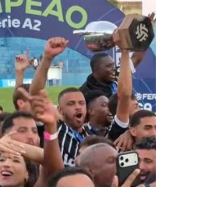
DA LDVR
Foto: Divulgação O Campeonato Master 40 da
Liga de Desportos de Volta Redonda (LDVR)
teve mais uma rodada disputada neste sábado
(1º), pela primeira fase da competição. Os três
jogos da quarta rodada aconteceram em
pontos distintos da região e confirmaram o
bom momento do SE Retiro, que segue com
campanha perfeita no torneio. Em Piraí, no
campo do Arrozal, o time da casa foi derrotado
pelo SE Retiro por 3 a 1. O resultado manteve a
equipe na liderança isolada da tabela, com 1