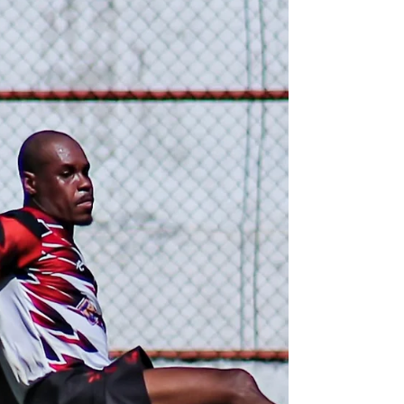
GASTRONOMIA
Foto: Divulgação O Fritz Lounge Bar, em
Penedo, prepara uma programação especial
para quem deseja aproveitar o melhor do
inverno na região. Na sexta-feira (14/08),
acontece o Winter Lounge, reunindo boa
música, gastronomia e um ambiente de
primeira qualidade. A programação começa às
15h com o show do cantor Carlinho Meninja. Às
19h, o DJ Kaian Pinheiro assume o comando da
pista com um set especial de Afro House,
levando muita energia ao público. Fechando a
noite, a dupla Thia