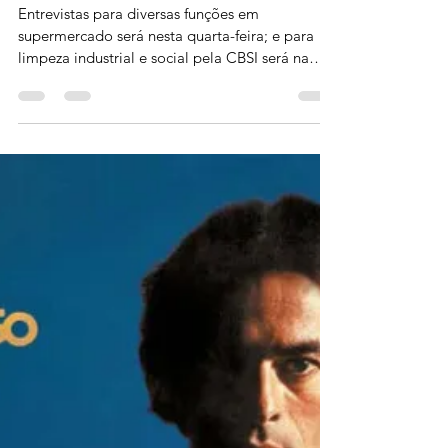
SUBPREFEITURA DO SANTO
AGOSTINHO SEDIA PROCESSOS
SELETIVOS COM VAGAS NO
COMÉRCIO E NA INDÚSTRIA
Entrevistas para diversas funções em
supermercado será nesta quarta-feira; e para
limpeza industrial e social pela CBSI será na
quinta-feira Foto: Cris Oliveira/Secom-PMVR A
Subprefeitura do Santo Agostinho, em Volta
Redonda, vai sediar processos seletivos para
vagas de emprego no comércio e na indústria.
A Rede Supermarket de supermercados, em
parceria com o Sine (Sistema Nacional de
Emprego), vai entrevistar, nesta quarta-feira
(05/08), às 14h, candidatos para diversas funç