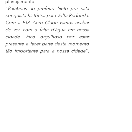
planejamento. 
“
Parabéns ao prefeito Neto por esta 
conquista histórica para Volta Redonda. 
Com a ETA Aero Clube vamos acabar 
de vez com a falta d’água em nossa 
cidade. Fico orgulhoso por estar 
presente e fazer parte deste momento 
tão importante para a nossa cidade
”, 
comemorou o secretário municipal de 
Meio Ambiente, Jorginho Fuede, que 
também esteve presente durante o 
encontro com o secretário de Estado 
do Ambiente e Sustentabilidade, 
Bernardo Rossi.