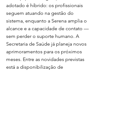
adotado é híbrido: os profissionais
seguem atuando na gestão do
sistema, enquanto a Serena amplia o
alcance e a capacidade de contato —
sem perder o suporte humano. A
Secretaria de Saúde já planeja novos
aprimoramentos para os próximos
meses. Entre as novidades previstas
está a disponibilização de
treinamentos online diretamente pelo
sistema de regulação, com a própria
Serena atuando na capacitação de
profissionais de saúde — ampliando
ainda mais as funcionalidades da
ferramenta.