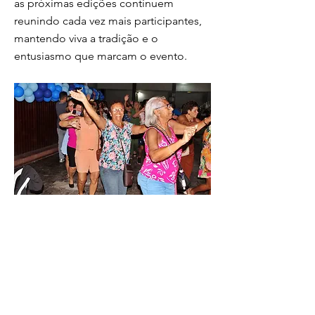
as próximas edições continuem
reunindo cada vez mais participantes,
mantendo viva a tradição e o
entusiasmo que marcam o evento.
Evento da Assistência Social no Clube
Comercial reforça tradição com música,
dança e integração entre grupos da melhor
idade da cidade Fotos:
Divulgação/Smas/Secom-PMVR A sétima
edição do Baile da Melhor Idade de 2026,