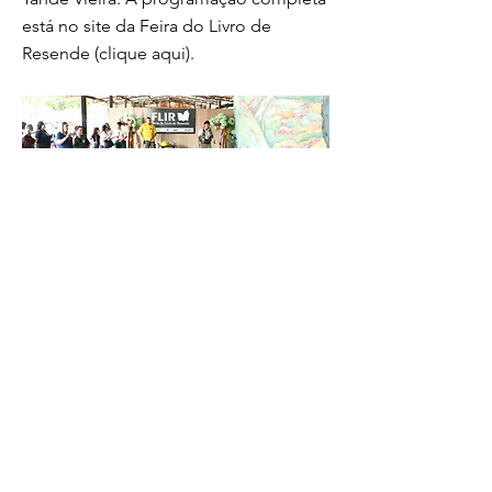
está no site da Feira do Livro de
Resende (clique aqui).
Município levará atividades interativas, ações
literárias e experiências culturais para Feira
do Livro de Resende Foto:
Divulgação/Secom-PM Resende A Prefeitura
de Resende marca presença na 12ª edição
da Feira do Livro de Resende (FLIR), que
está acontecendo desde a quinta-feira