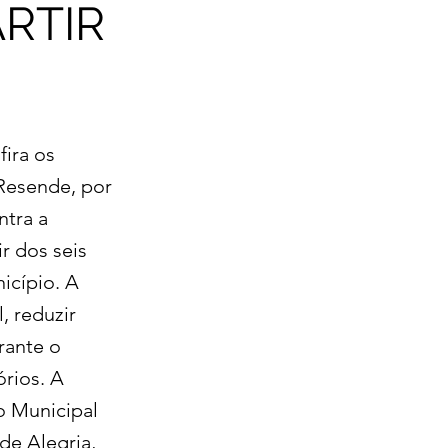
RTIR
fira os
Resende, por
ntra a
ir dos seis
icípio. A
, reduzir
rante o
órios. A
o Municipal
de Alegria,