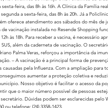
sexta-feira, das 8h às 16h. A Clínica da Família rea
segunda a sexta-feira, das 8h às 20h. Já a Policlín
ém oferece atendimento aos sábados do mês de j
la de vacinação instalada no Resende Shopping fun
 12h às 18h. Para receber a vacina, é necessário ap
 SUS, além da caderneta de vacinação. O secretári
riano Palma Veras, reforçou a importância da imun
ação. – A vacinação é a principal forma de prevenç
 causadas pela Influenza. Com a ampliação para t
onseguimos aumentar a proteção coletiva e reduzir
unicípio. Nosso objetivo é facilitar o acesso da p
antir que o maior número possível de pessoas este
 secretário. Dúvidas podem ser esclarecidas pelo
60 ou telefone: (24) 3358-1423.