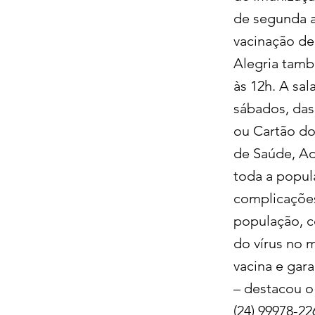
de segunda a 
vacinação de 
Alegria tamb
às 12h. A sa
sábados, das
ou Cartão do
de Saúde, Ad
toda a popul
complicações
população, c
do vírus no m
vacina e gar
– destacou o
(24) 99978-22