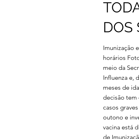
TODA
DOS 
Imunização e
horários Fot
meio da Secr
Influenza e, 
meses de ida
decisão tem c
casos graves
outono e inve
vacina está 
de Imunização