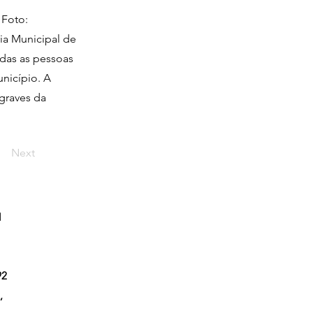
 Foto:
ia Municipal de
odas as pessoas
nicípio. A
 graves da
Next
l
92
,