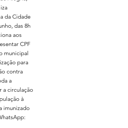
liza
ica da Cidade
unho, das 8h
ciona aos
resentar CPF
o municipal
ização para
ão contra
oda a
 a circulação
opulação à
ja imunizado
 WhatsApp: