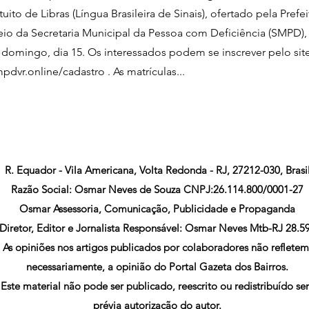
uito de Libras (Língua Brasileira de Sinais), ofertado pela Prefei
o da Secretaria Municipal da Pessoa com Deficiência (SMPD),
 domingo, dia 15. Os interessados podem se inscrever pelo sit
pdvr.online/cadastro . As matrículas...
R. Equador - Vila Americana, Volta Redonda - RJ, 27212-030, Brasi
Razão Social: Osmar Neves de Souza CNPJ:26.114.800/0001-27
Osmar Assessoria, Comunicação, Publicidade e Propaganda
Diretor, Editor e Jornalista Responsável: Osmar Neves Mtb-RJ 28.5
As opiniões nos artigos publicados por colaboradores não refletem
necessariamente, a opinião do Portal Gazeta dos Bairros.
Este material não pode ser publicado, reescrito ou redistribuído s
prévia autorização do autor.