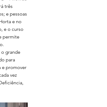
rá três
os; e pessoas
Horta e no
, e o curso
e permite
o.
r o grande
do para
a e promover
cada vez
eficiência,