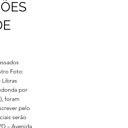
ÇÕES
DE
ressados
stro Foto:
 Libras
 Redonda por
), foram
screver pelo
ciais serão
MPD – Avenida