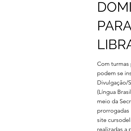
DOMI
PARA
LIBR
Com turmas p
podem se ins
Divulgação/S
(Língua Brasi
meio da Secr
prorrogadas 
site cursodel
realizadas a