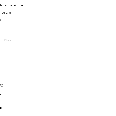
tura de Volta
 foram
e
Next
l
92
,
em