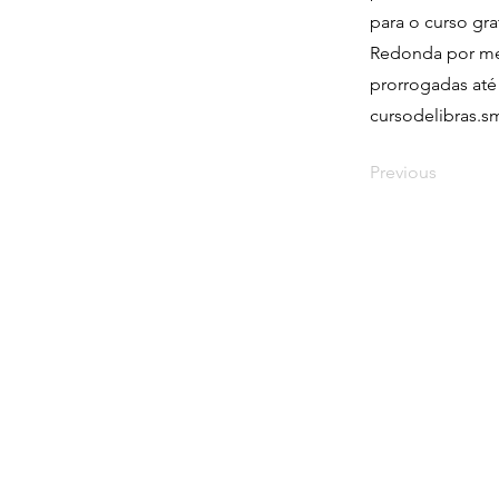
para o curso grat
Redonda por mei
prorrogadas até
cursodelibras.sm
Previous