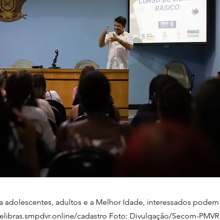
 adolescentes, adultos e a Melhor Idade, interessados podem 
delibras.smpdvr.online/cadastro Foto: Divulgação/Secom-PMVR 