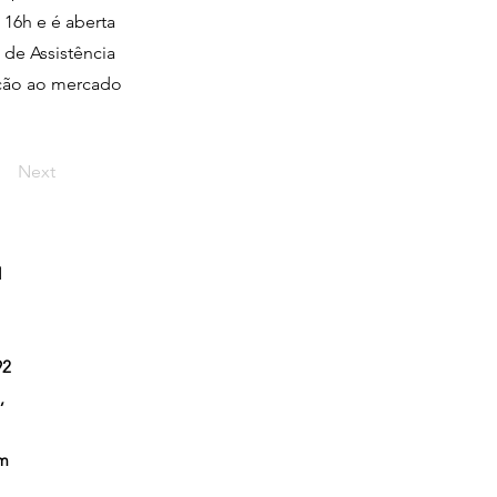
 16h e é aberta
l de Assistência
lação ao mercado
Next
l
92
,
em