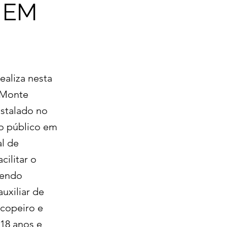
 EM
aliza nesta
o Monte
stalado no
ao público em
al de
cilitar o
sendo
auxiliar de
 copeiro e
 18 anos e