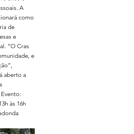
ssoais. A
ncionará como
ria de
resas e
al. “O Cras
comunidade, e
ção”,
á aberto a
s
 Evento:
13h às 16h
Redonda