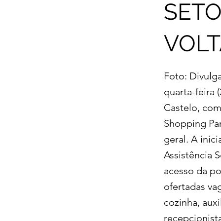
SETO
VOL
Foto: Divulg
quarta-feira
Castelo, com
Shopping Par
geral. A inic
Assistência S
acesso da po
ofertadas vag
cozinha, auxi
recepcionista