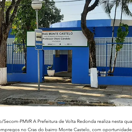
o/Secom-PMVR A Prefeitura de Volta Redonda realiza nesta quart
mpregos no Cras do bairro Monte Castelo, com oportunidade