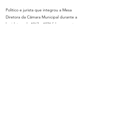
Político e jurista que integrou a Mesa
Diretora da Câmara Municipal durante a
legislatura de 1967 a 1971 faleceu nesta
quarta-feira (27) em sua residência Foto:
Divulgação Volta Redonda perdeu nesta
quarta-feira (27) uma figura marcante de sua
história política e jurídica. Elio David de
Almeida, ex-vereador, ex-procurador do
Município e membro destacado da
maçonaria local, morreu em casa aos 88
anos. O corpo está sendo velado na Loja
Maçônica Esfinge, à qual pertencia há mais
de seis décadas....
Previous
Next
R. Equador - Vila Americana, Volta Redonda -