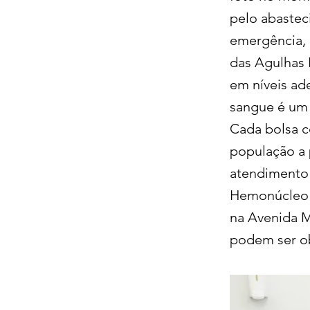
pelo abastec
emergência, 
das Agulhas 
em níveis ad
sangue é um 
Cada bolsa co
população a 
atendimento 
Hemonúcleo 
na Avenida Ma
podem ser ob