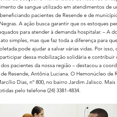
imento de sangue utilizado em atendimentos de u
beneficiando pacientes de Resende e de município
Negras. A ação busca garantir que os estoques 
equados para atender à demanda hospitalar. – A d
ato simples, mas que faz toda a diferença para qu
letada pode ajudar a salvar várias vidas. Por isso
participar dessa mobilização solidária e contribuir
dos pacientes da nossa região – destacou a coor
de Resende, Antônia Luciana. O Hemonúcleo de R
rcílio Dias, nº 800, no bairro Jardim Jalisco. Mai
tidas pelo telefone (24) 3381-4834.