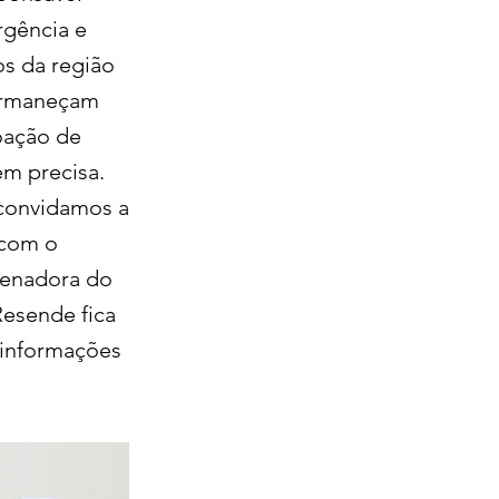
rgência e
s da região
permaneçam
oação de
em precisa.
, convidamos a
 com o
denadora do
esende fica
s informações