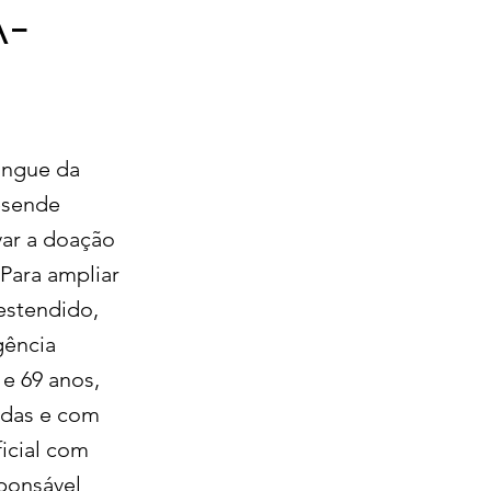
A-
angue da
esende
ivar a doação
Para ampliar
estendido,
gência
e 69 anos,
adas e com
icial com
ponsável