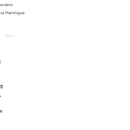
orário
cia Henrique
Next
l
92
,
em