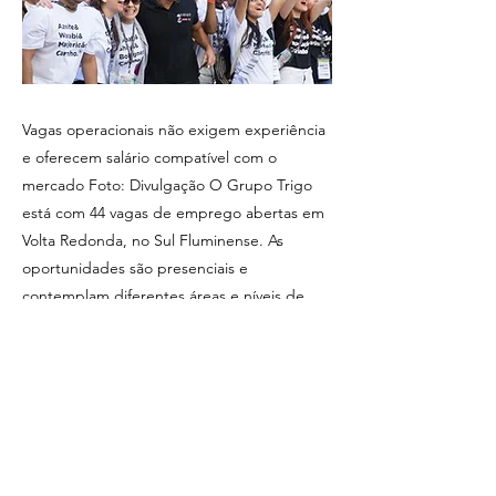
Vagas operacionais não exigem experiência
e oferecem salário compatível com o
mercado Foto: Divulgação O Grupo Trigo
está com 44 vagas de emprego abertas em
Volta Redonda, no Sul Fluminense. As
oportunidades são presenciais e
contemplam diferentes áreas e níveis de
experiência, incluindo cargos como auxiliar
de escritório (PCD), assistente de
qualidade, estagiário e operador de
produção. As vagas operacionais não
exigem experiência e oferecem salário
compatível com o mercado, além de...