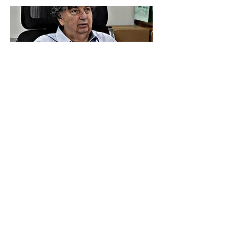
Entidades atuam como interlocutoras entre
a população e o poder público na busca
por melhorias para os bairros Foto: Arquivo
A Prefeitura de Volta Redonda deu mais um
passo para atender antigas reivindicações
de moradores de diversos bairros do
município ao abrir processos licitatórios para
a execução de importantes obras de
infraestrutura, mobilidade urbana,
contenção de encostas, melhorias na