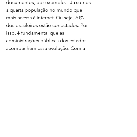
documentos, por exemplo. - Já somos
a quarta população no mundo que
mais acessa à internet. Ou seja, 70%
dos brasileiros estão conectados. Por
isso, é fundamental que as
administrações públicas dos estados
acompanhem essa evolução. Com a
transformação digital, já é possível
reduzir em 97% os custos. A tecnologia
consegue aumentar a oferta de
serviços à população e, além disso,
combate fraudes e supostos casos de
corrupção – disse o secretário de
Governo Digital, Luis Felipe Monteiro.