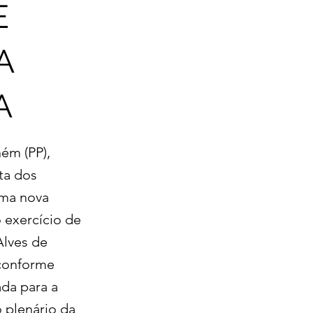
E
A
A
ném (PP),
ta dos
uma nova
o exercício de
Alves de
 conforme
ada para a
o plenário da