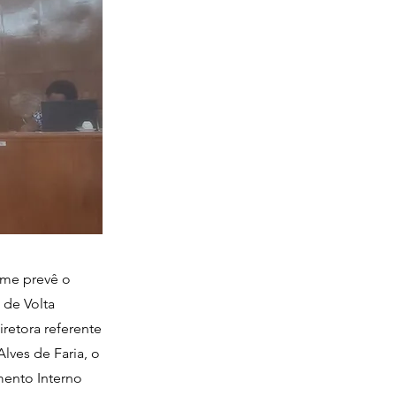
rme prevê o
 de Volta
retora referente
Alves de Faria, o
mento Interno