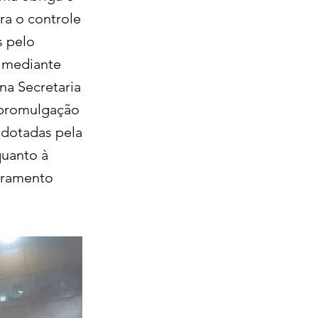
ra o controle
s pelo
o mediante
na Secretaria
 promulgação
adotadas pela
quanto à
oramento