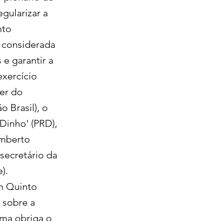
gularizar a
nto
é considerada
 e garantir a
xercício
der do
o Brasil), o
'Dinho' (PRD),
umberto
 secretário da
).
on Quinto
 sobre a
rma obriga o