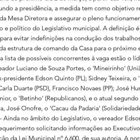
ndo a presidência, a medida tem como objetivo re
a Mesa Diretora e assegurar o pleno funcioname
o e político do Legislativo municipal. A definição 
para evitar indefinições na condução dos trabalhos
da estrutura de comando da Casa para o próximo e
Na lista de possíveis concorrentes à vaga estão o lí
ador Luciano de Souza Portes, o 'Mineirinho' (Uniã
-presidente Edson Quinto (PL); Sidney Teixeira, o 
Carla Duarte (PSD), Francisco Novaes (PP); José H
nior, o 'Betinho' (Republicanos), e o atual segundo
, José Onofre, o 'Cacau da Padaria' (Solidariedade
- Ainda no âmbito do Legislativo, o vereador Eds
equerimento solicitando informações ao Executivo
ão da Lei Municipal nº 6.600, de sua autoria. A no