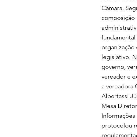
Câmara. Segu
composição d
administrativ
fundamental 
organização 
legislativo. 
governo, vere
vereador e ex
a vereadora 
Albertassi Jú
Mesa Diretora
Informações 
protocolou r
regulamentaç