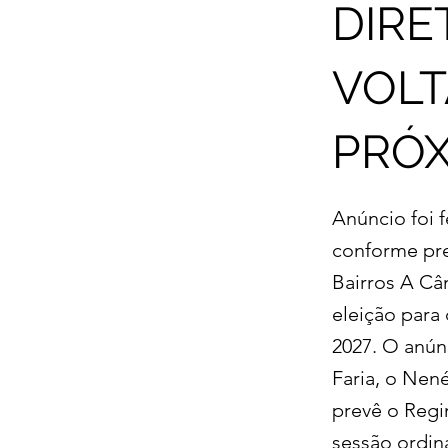
DIRE
VOLT
PRÓX
Anúncio foi 
conforme pre
Bairros A Câ
eleição para 
2027. O anúnc
Faria, o Nen
prevê o Regi
sessão ordiná