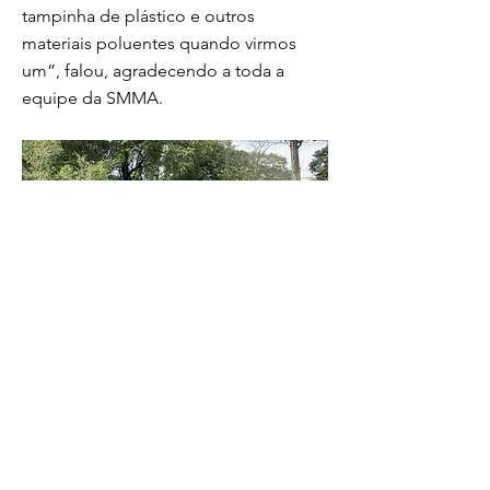
tampinha de plástico e outros
materiais poluentes quando virmos
um”, falou, agradecendo a toda a
equipe da SMMA.
Ação aconteceu às margens do Córrego
Cachoeirinha, na Vila Santa Cecília, e reuniu
motociclistas dos grupos Falcões de Aço,
Insanos, Águias de Cristo e Old Pistons
Foto: Divulgação/Secom-PMVR O plantio de