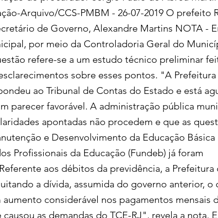
ação-Arquivo/CCS-PMBM - 26-07-2019 O prefeito 
ecretário de Governo, Alexandre Martins NOTA - E
cipal, por meio da Controladoria Geral do Municíp
estão refere-se a um estudo técnico preliminar fe
esclarecimentos sobre esses pontos. "A Prefeitura
pondeu ao Tribunal de Contas do Estado e está ag
m parecer favorável. A administração pública munic
ularidades apontadas não procedem e que as ques
nutenção e Desenvolvimento da Educação Básica 
dos Profissionais da Educação (Fundeb) já foram
Referente aos débitos da previdência, a Prefeitura
uitando a dívida, assumida do governo anterior, o
m aumento considerável nos pagamentos mensais 
e causou as demandas do TCE-RJ", revela a nota.