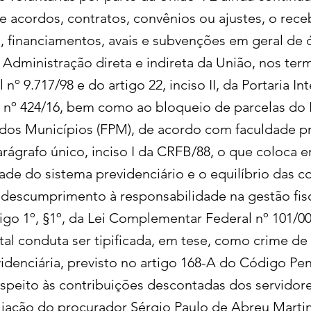
e acordos, contratos, convênios ou ajustes, o rec
 financiamentos, avais e subvenções em geral de 
 Administração direta e indireta da União, nos ter
 nº 9.717/98 e do artigo 22, inciso II, da Portaria In
º 424/16, bem como ao bloqueio de parcelas do
 dos Municípios (FPM), de acordo com faculdade pr
arágrafo único, inciso I da CRFB/88, o que coloca e
ade do sistema previdenciário e o equilíbrio das c
 descumprimento à responsabilidade na gestão fisc
igo 1º, §1º, da Lei Complementar Federal nº 101/00
 tal conduta ser tipificada, em tese, como crime de
idenciária, previsto no artigo 168-A do Código Pena
espeito às contribuições descontadas dos servidore
aliação do procurador Sérgio Paulo de Abreu Martin