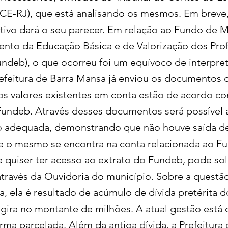
TCE-RJ), que está analisando os mesmos. Em breve
ativo dará o seu parecer. Em relação ao Fundo de
nto da Educação Básica e de Valorização dos Prof
ndeb), o que ocorreu foi um equívoco de interpre
efeitura de Barra Mansa já enviou os documentos 
 valores existentes em conta estão de acordo c
Fundeb. Através desses documentos será possível 
o adequada, demonstrando que não houve saída d
 o mesmo se encontra na conta relacionada ao F
 quiser ter acesso ao extrato do Fundeb, pode soli
ravés da Ouvidoria do município. Sobre a questã
a, ela é resultado de acúmulo de dívida pretérita 
e gira no montante de milhões. A atual gestão está
rma parcelada. Além da antiga dívida, a Prefeitura 