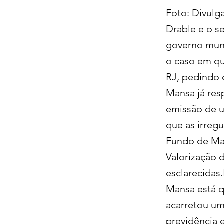
Foto: Divulg
Drable e o s
governo muni
o caso em qu
RJ, pedindo 
Mansa já res
emissão de u
que as irreg
Fundo de Ma
Valorização 
esclarecidas.
Mansa está q
acarretou u
previdência 