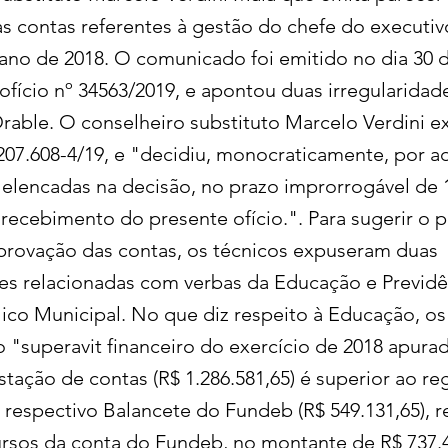
s contas referentes à gestão do chefe do executiv
 ano de 2018. O comunicado foi emitido no dia 30 
ofício nº 34563/2019, e apontou duas irregularidad
rable. O conselheiro substituto Marcelo Verdini 
207.608-4/19, e "decidiu, monocraticamente, por 
 elencadas na decisão, no prazo improrrogável de 1
recebimento do presente ofício.". Para sugerir o 
aprovação das contas, os técnicos expuseram duas
des relacionadas com verbas da Educação e Previd
lico Municipal. No que diz respeito à Educação, os
 "superavit financeiro do exercício de 2018 apura
tação de contas (R$ 1.286.581,65) é superior ao re
 respectivo Balancete do Fundeb (R$ 549.131,65), r
ursos da conta do Fundeb, no montante de R$ 737.