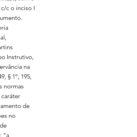
/c o inciso I
ocumento.
oria
al,
rtins
o Instrutivo,
ervância na
, § 1º, 195,
is normas
 caráter
agamento de
ões no
 de
: "a