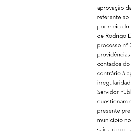
aprovação da
referente ao
por meio do 
de Rodrigo D
processo nº 
providências
contados do 
contrário à 
irregularida
Servidor Púb
questionam o
presente pres
município no
saída de rec