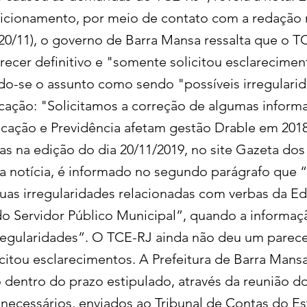
cionamento, por meio de contato com a redação 
 (20/11), o governo de Barra Mansa ressalta que o 
recer definitivo e "somente solicitou esclarecime
ndo-se o assunto como sendo "possíveis irregularid
ação: "Solicitamos a correção de algumas inform
cação e Previdência afetam gestão Drable em 2018
as na edição do dia 20/11/2019, no site Gazeta dos
da notícia, é informado no segundo parágrafo que 
as irregularidades relacionadas com verbas da E
do Servidor Público Municipal”, quando a informaç
rregularidades”. O TCE-RJ ainda não deu um parecer
citou esclarecimentos. A Prefeitura de Barra Mansa
 dentro do prazo estipulado, através da reunião d
ecessários, enviados ao Tribunal de Contas do Es