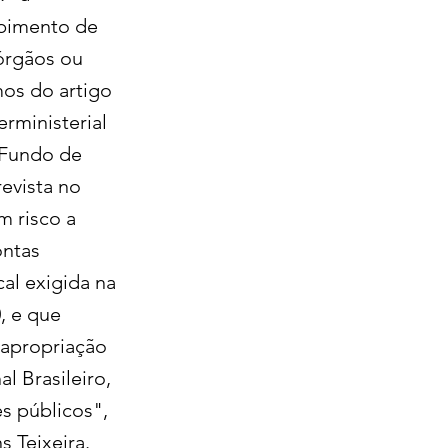
ebimento de
órgãos ou
mos do artigo
terministerial
 Fundo de
evista no
m risco a
ontas
al exigida na
, e que
 apropriação
l Brasileiro,
s públicos",
s Teixeira.