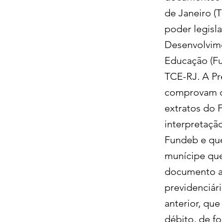
de Janeiro (
poder legisl
Desenvolvime
Educação (Fu
TCE-RJ. A Pr
comprovam os
extratos do 
interpretaçã
Fundeb e que
munícipe que
documento at
previdenciári
anterior, qu
débito, de fo