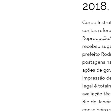
2018,
Corpo Instru
contas refer
Reprodução/T
recebeu suge
prefeito Ro
postagens na
ações de gov
impressão de
legal é tota
avaliação té
Rio de Janeir
conselheiro 