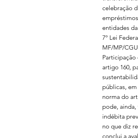
celebração d
empréstimos,
entidades da
7º Lei Federal
MF/MP/CGU n
Participação
artigo 160, p
sustentabilid
públicas, em
norma do art
pode, ainda,
indébita prev
no que diz r
conclui a av