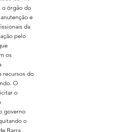
, o órgão do
 Manutenção e
issionais da
tação pelo
que
om os
a
e recursos do
undo. O
citar o
o
do governo
 quitando o
de Barra