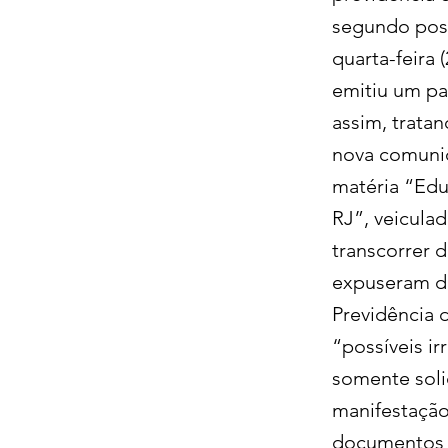
segundo posi
quarta-feira
emitiu um pa
assim, trata
nova comunic
matéria “Edu
RJ”, veiculad
transcorrer 
expuseram du
Previdência 
“possíveis i
somente soli
manifestação
documentos n