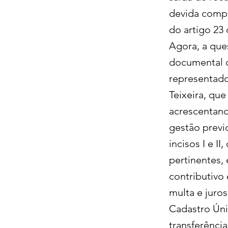
devida compr
do artigo 23 
Agora, a que
documental d
representado
Teixeira, qu
acrescentand
gestão previd
incisos I e I
pertinentes, 
contributivo
multa e juro
Cadastro Úni
transferência