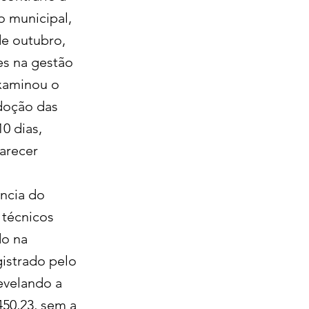
o municipal,
de outubro,
es na gestão
examinou o
adoção das
0 dias,
parecer
ência do
 técnicos
do na
gistrado pelo
evelando a
450,23, sem a