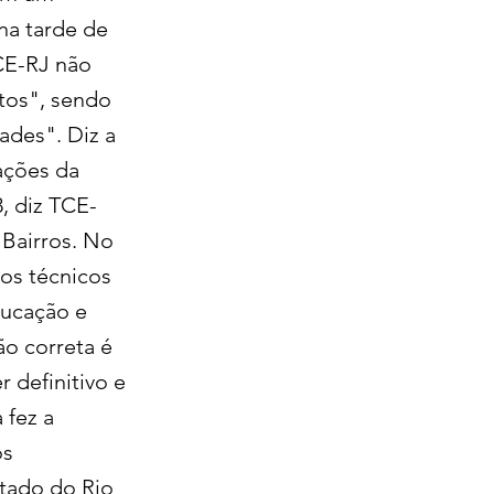
na tarde de
TCE-RJ não
ntos", sendo
ades". Diz a
ações da
, diz TCE-
 Bairros. No
“os técnicos
ducação e
ão correta é
 definitivo e
 fez a
os
tado do Rio