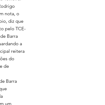
Rodrigo
m nota, o
io, diz que
ito pelo TCE-
 de Barra
uardando a
ipal reitera
tões do
e de
 de Barra
 que
da
 Em um