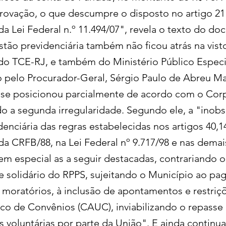
ovação, o que descumpre o disposto no artigo 21 c
da Lei Federal n.º 11.494/07", revela o texto do d
stão previdenciária também não ficou atrás na vist
o TCE-RJ, e também do Ministério Público Especi
 pelo Procurador-Geral, Sérgio Paulo de Abreu Ma
e se posicionou parcialmente de acordo com o Corp
o a segunda irregularidade. Segundo ele, a "inobs
enciária das regras estabelecidas nos artigos 40,149
I, da CRFB/88, na Lei Federal nº 9.717/98 e nas dema
em especial as a seguir destacadas, contrariando o
 e solidário do RPPS, sujeitando o Município ao p
s moratórios, à inclusão de apontamentos e restriç
co de Convênios (CAUC), inviabilizando o repasse
s voluntárias por parte da União". E ainda continua