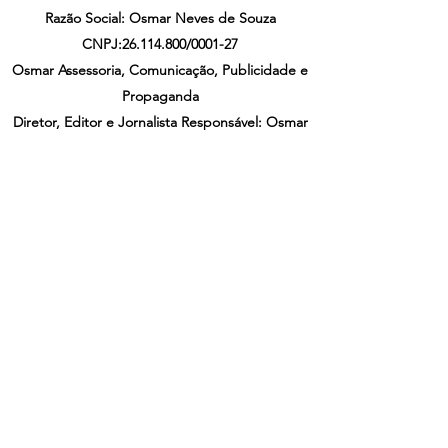
Razão Social: Osmar Neves de Souza
CNPJ:
26.114.800
/0001-27
Osmar Assessoria, Comunicação, Publicidade e
Propaganda
Diretor, Editor e Jornalista Responsável: Osmar
Neves Mtb-RJ 28.592
As opiniões nos artigos publicados por
colaboradores não refletem, necessariamente,
a opinião do Portal Gazeta dos Bairros.
Este material não pode ser publicado, reescrito
ou redistribuído sem prévia autorização do
autor.
Do Not Sell My Personal Information
®