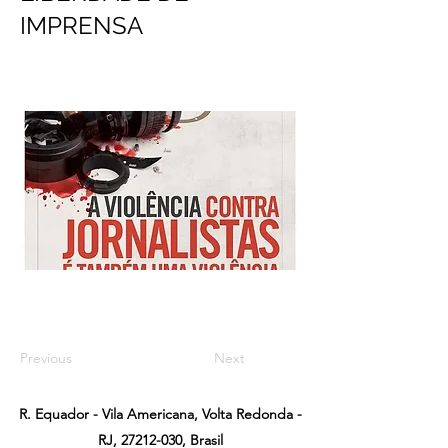
IMPRENSA
Previous
Next
R. Equador - Vila Americana, Volta Redonda -
RJ,
27212-030
, Brasil