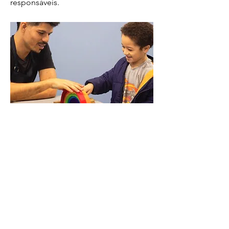
responsáveis.
Campanhas incentivam contribuintes a
direcionarem parte do imposto para fundos
que apoiam crianças, adolescentes e idosos
Foto: Divulgação/Ascom-Apadefi-VR
Contribuintes que realizam a Declaração do
Imposto de Renda têm a oportunidade de
transformar parte do tributo devido em
investimento social, beneficiando
diretamente projetos desenvolvidos pela