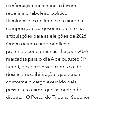
confirmação da renúncia devem
redefinir o tabuleiro político
fluminense, com impactos tanto na
composição do governo quanto nas
articulações para as eleições de 2026.
Quem ocupa cargo público e
pretende concorrer nas Eleições 2026,
marcadas para o dia 4 de outubro (1º
turno), deve observar os prazos de
desincompatibilização, que variam
conforme o cargo exercido pela
pessoa e o cargo que se pretende
disputar. O Portal do Tribunal Superior
Eleitoral (TSE) reúne as hipóteses mais
comuns e orienta sobre as datas de
afastamento: em alguns casos, o prazo
para se afastar do cargo ocupado é de
seis meses, com contagem a partir de