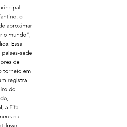
rincipal
fantino, o
 de aproximar
ir o mundo”,
ios. Essa
s países-sede
dores de
o torneio em
ém registra
eiro do
ndo,
, a Fifa
neos na
untdown