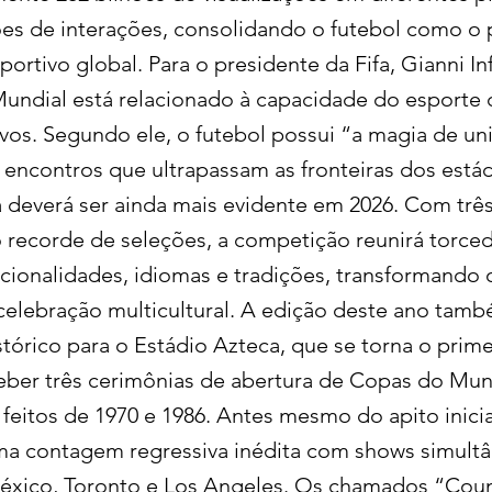
ões de interações, consolidando o futebol como o p
rtivo global. Para o presidente da Fifa, Gianni In
undial está relacionado à capacidade do esporte
ovos. Segundo ele, o futebol possui “a magia de un
ncontros que ultrapassam as fronteiras dos estád
ca deverá ser ainda mais evidente em 2026. Com trê
recorde de seleções, a competição reunirá torce
acionalidades, idiomas e tradições, transformando 
elebração multicultural. A edição deste ano tamb
tórico para o Estádio Azteca, que se torna o prim
ber três cerimônias de abertura de Copas do Mu
feitos de 1970 e 1986. Antes mesmo do apito inicial
a contagem regressiva inédita com shows simultâ
éxico, Toronto e Los Angeles. Os chamados “Co