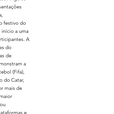
esentações
a,
o festivo do
 início a uma
ticipantes. A
es do
nas de
emonstram a
bol (Fifa),
 do Catar,
or mais de
 maior
çou
lataformas e