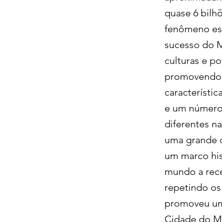
quase 6 bilh
fenômeno espo
sucesso do M
culturas e p
promovendo e
característi
e um número 
diferentes n
uma grande c
um marco his
mundo a rece
repetindo os 
promoveu um
Cidade do M