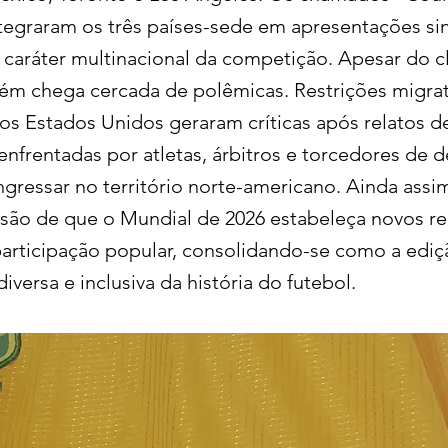
tegraram os três países-sede em apresentações si
 caráter multinacional da competição. Apesar do cl
m chega cercada de polêmicas. Restrições migrat
os Estados Unidos geraram críticas após relatos d
 enfrentadas por atletas, árbitros e torcedores de
ngressar no território norte-americano. Ainda assim
 são de que o Mundial de 2026 estabeleça novos r
participação popular, consolidando-se como a ediç
iversa e inclusiva da história do futebol.