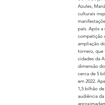
Azules, Maná
culturais in
manifestações
país. Após a 
competição q
ampliação do
torneio, que 
cidades da A
dimensão do 
cerca de 5 
em 2022. Apen
1,5 bilhão d
audiência da
aproximadame