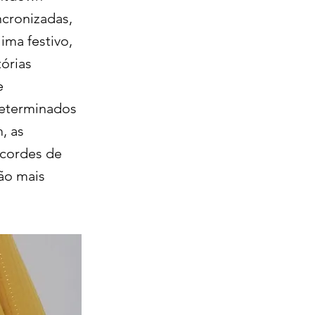
ncronizadas,
ima festivo,
órias
e
 determinados
, as
ecordes de
ão mais