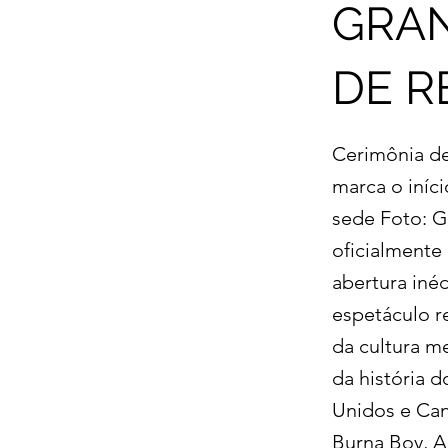
GRAN
DE R
Cerimônia de
marca o iníci
sede Foto: 
oficialmente 
abertura iné
espetáculo r
da cultura m
da história 
Unidos e Can
Burna Boy, A