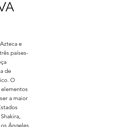
VA
 Azteca e
três países-
eça
ia de
ico. O
á elementos
ser a maior
Estados
 Shakira,
 Los Ángeles