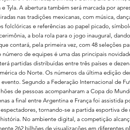
 e Tyla. A abertura também será marcada por apr
spiradas nas tradições mexicanas, com música, danç
 folclóricas e referências ao papel picado, símbol
cerimônia, a bola rola para o jogo inaugural, dando
ue contará, pela primeira vez, com 48 seleções par
 número de equipes é uma das principais novidad
terá partidas distribuídas entre três países e deze
mérica do Norte. Os números da última edição d
evento. Segundo a Federação Internacional de Fute
bilhões de pessoas acompanharam a Copa do Mundo
as a final entre Argentina e França foi assistida p
e espectadores, tornando-se a partida esportiva de
 história. No ambiente digital, a competição alcan
nte 262 bilhões de visualizações em diferentes p