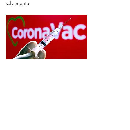
salvamento.
No total serão 80 mil doses; Secretaria de
Saúde de Barra Mansa aguarda aprovação
da Anvisa para concretizar compra Foto:
Divulgação: A...
Previous
Next
R. Equador - Vila Americana, Volta Redonda -