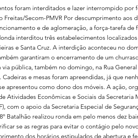
ntos foram interditados e lazer interrompido por f
ro Freitas/Secom-PMVR Por descumprimento aos d
uncionamento e de aglomeração, a força-tarefa de f
onda interditou três estabelecimentos localizados
ieiras e Santa Cruz. A interdição aconteceu no dom
também garantiram o encerramento de um churras
 via pública, também no domingo, na Rua General
a. Cadeiras e mesas foram apreendidas, já que ne
 se apresentou como dono dos móveis. A ação, org
 de Atividades Econômicas e Sociais da Secretaria 
), com o apoio da Secretaria Especial de Seguranç
28º Batalhão realizou ronda em pelo menos dez bai
rificar se as regras para evitar o contágio pelo nov
imento dos horários estipulados de abertura e f