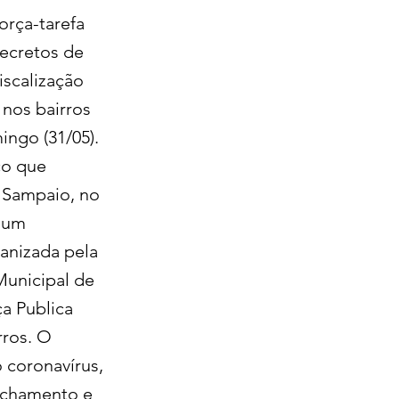
orça-tarefa
ecretos de
iscalização
 nos bairros
ingo (31/05).
co que
 Sampaio, no
nhum
anizada pela
Municipal de
a Publica
rros. O
o coronavírus,
echamento e