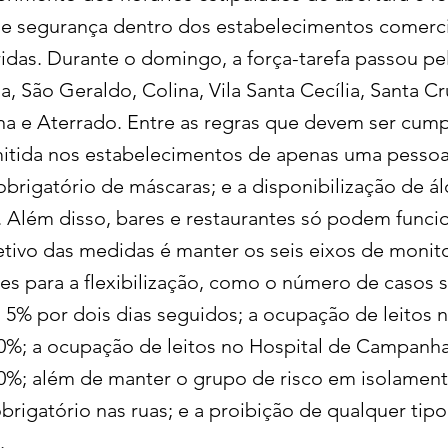
e segurança dentro dos estabelecimentos comerci
das. Durante o domingo, a força-tarefa passou pel
, São Geraldo, Colina, Vila Santa Cecília, Santa Cru
na e Aterrado. Entre as regras que devem ser cump
itida nos estabelecimentos de apenas uma pessoa
obrigatório de máscaras; e a disponibilização de á
. Além disso, bares e restaurantes só podem funcio
etivo das medidas é manter os seis eixos de moni
es para a flexibilização, como o número de casos 
5% por dois dias seguidos; a ocupação de leitos 
50%; a ocupação de leitos no Hospital de Campanh
60%; além de manter o grupo de risco em isolament
brigatório nas ruas; e a proibição de qualquer tip
.