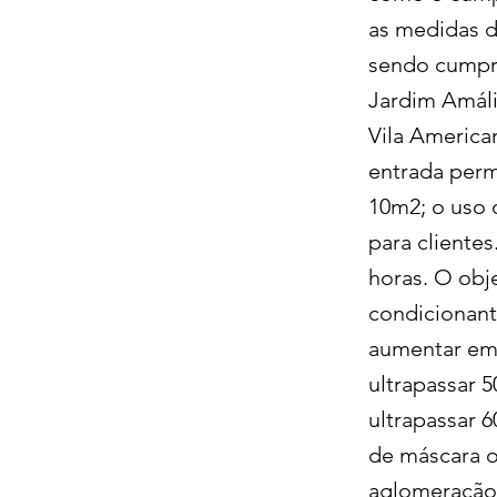
as medidas d
sendo cumpri
Jardim Amália
Vila America
entrada perm
10m2; o uso 
para clientes
horas. O obj
condicionant
aumentar em 
ultrapassar 
ultrapassar 
de máscara o
aglomeração