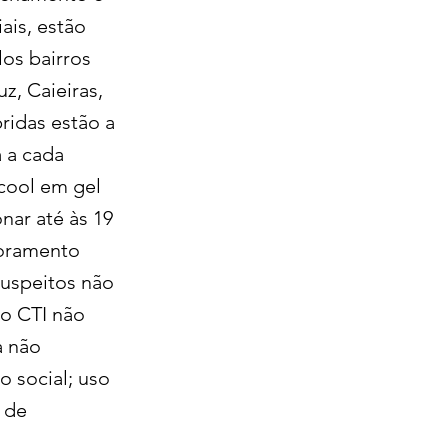
ais, estão
os bairros
z, Caieiras,
ridas estão a
 a cada
lcool em gel
nar até às 19
toramento
suspeitos não
no CTI não
a não
o social; uso
o de