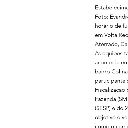
Estabelecime
Foto: Evand
horário de f
em Volta Red
Aterrado, Ca
As equipes 
acontecia em
bairro Colin
participante
Fiscalização
Fazenda (SMF
(SESP) e do 
objetivo é ve
como o cumpr