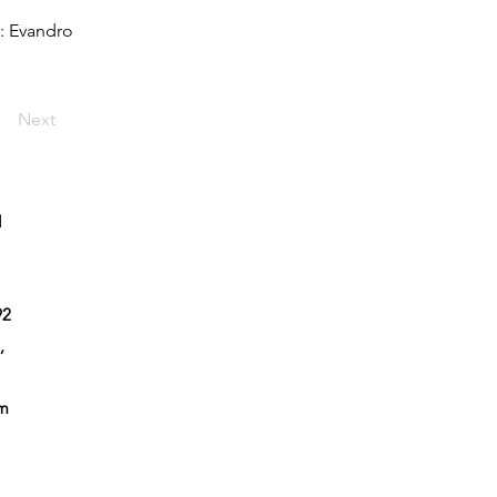
o: Evandro
Next
l
92
,
em