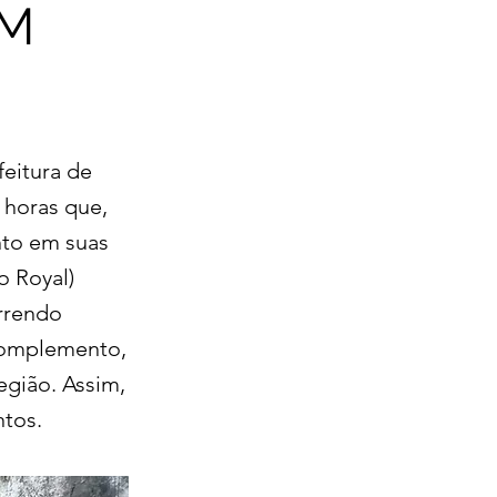
EM
eitura de
 horas que,
nto em suas
o Royal)
orrendo
 complemento,
egião. Assim,
ntos.