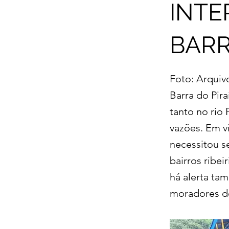
INTE
BARR
Foto: Arquiv
Barra do Pir
tanto no rio
vazões. Em vi
necessitou s
bairros ribei
há alerta ta
moradores de