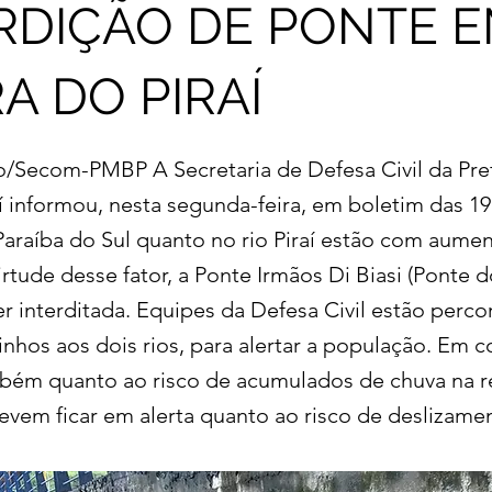
RDIÇÃO DE PONTE 
A DO PIRAÍ
o/Secom-PMBP A Secretaria de Defesa Civil da Pref
aí informou, nesta segunda-feira, em boletim das 19
 Paraíba do Sul quanto no rio Piraí estão com aume
rtude desse fator, a Ponte Irmãos Di Biasi (Ponte d
er interditada. Equipes da Defesa Civil estão perc
rinhos aos dois rios, para alertar a população. Em
mbém quanto ao risco de acumulados de chuva na r
vem ficar em alerta quanto ao risco de deslizame