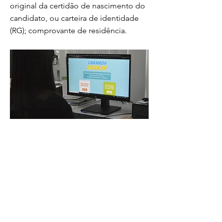
original da certidão de nascimento do
candidato, ou carteira de identidade
(RG); comprovante de residência.
Foto: Geraldo Gonçalves/Secom-PMVR As
inscrições da Chamada Escolar 2023 em
Volta Redonda seguem até a próxima sexta-
feira (30/09),...
Previous
Next