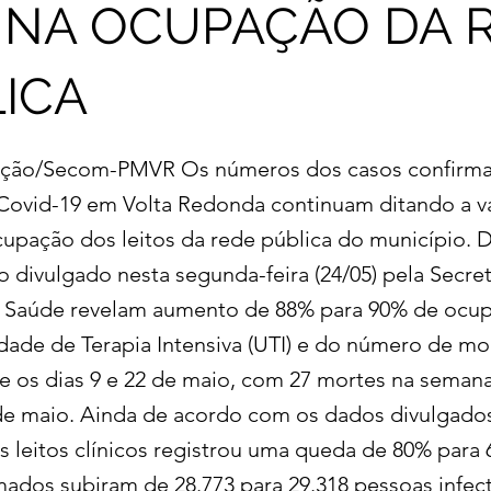
 NA OCUPAÇÃO DA 
ICA
gação/Secom-PMVR Os números dos casos confirm
Covid-19 em Volta Redonda continuam ditando a v
cupação dos leitos da rede pública do município.
o divulgado nesta segunda-feira (24/05) pela Secret
e Saúde revelam aumento de 88% para 90% de ocu
idade de Terapia Intensiva (UTI) e do número de mo
re os dias 9 e 22 de maio, com 27 mortes na semana
 de maio. Ainda de acordo com os dados divulgados
 leitos clínicos registrou uma queda de 80% para
mados subiram de 28.773 para 29.318 pessoas infec