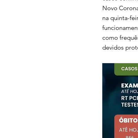
Novo Coronav
na quinta-fei
funcionament
como frequên
devidos prot