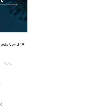
pela Covid-19
Next
l
92