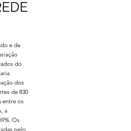
REDE
ado e de
ariação
 Dados do
aria
pação dos
rtes de 830
 entre os
, a
 69%. Os
tadas pelo