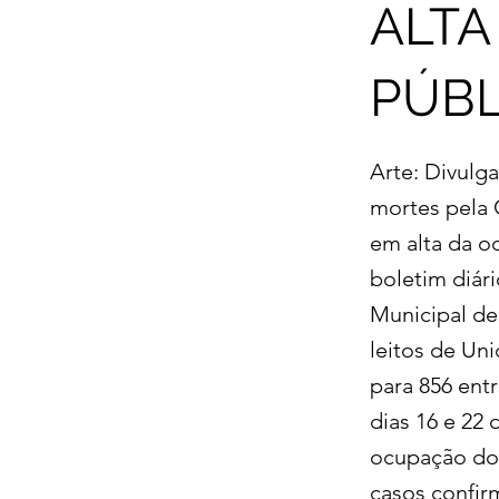
ALTA
PÚBL
Arte: Divul
mortes pela 
em alta da o
boletim diári
Municipal d
leitos de Un
para 856 ent
dias 16 e 22
ocupação dos
casos confir