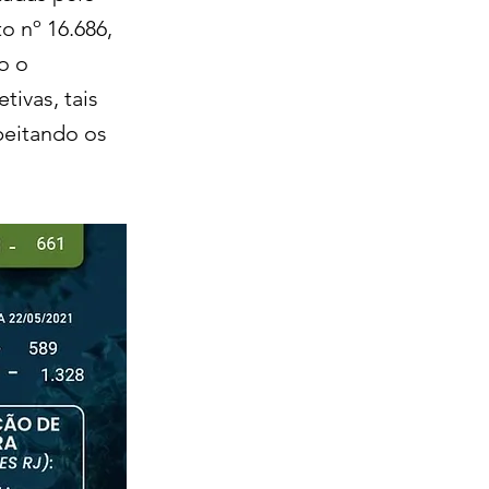
 nº 16.686,
do o
ivas, tais
peitando os