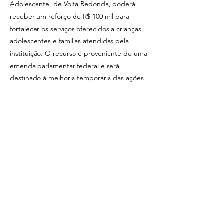
Adolescente, de Volta Redonda, poderá
receber um reforço de R$ 100 mil para
fortalecer os serviços oferecidos a crianças,
adolescentes e famílias atendidas pela
instituição. O recurso é proveniente de uma
emenda parlamentar federal e será
destinado à melhoria temporária das ações
socioassistenciais desenvolvidas pela
entidade, que há anos atua no apoio a
pessoas em situação de vulnerabilidade
social no município. A parceria entre a
instituição e a...
Previous
Next
R. Equador - Vila Americana, Volta Redonda -
RJ,
27212-030
, Brasil
Razão Social: Osmar Neves de Souza