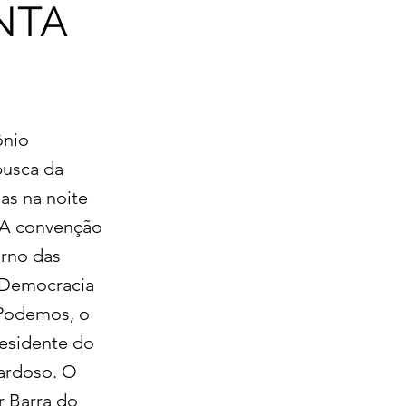
NTA
ônio
busca da
as na noite
. A convenção
orno das
e Democracia
 Podemos, o
residente do
Cardoso. O
r Barra do