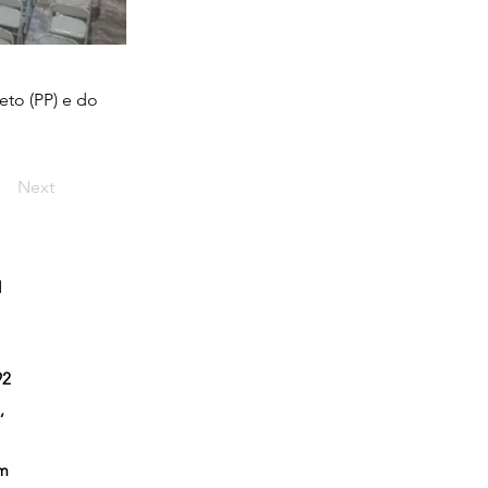
eto (PP) e do
Next
l
92
,
em