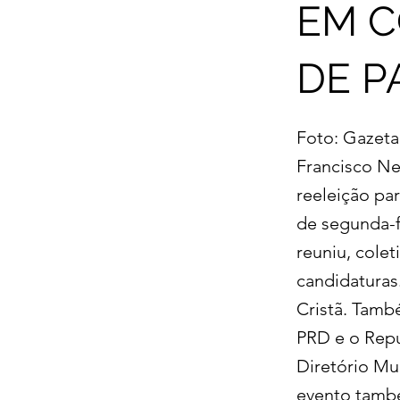
EM 
DE P
Foto: Gazeta
Francisco Net
reeleição pa
de segunda-f
reuniu, colet
candidaturas
Cristã. Tamb
PRD e o Repu
Diretório Mu
evento també