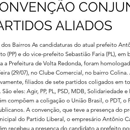
CONVENÇÃO CONJU
ARTIDOS ALIADOS
 dos Bairros As candidaturas do atual prefeito Ant
o (PP) e do vice-prefeito Sebastião Faria (PL), em 
ra a Prefeitura de Volta Redonda, foram homologad
eira (29/07), no Clube Comercial, no bairro Colina
ivamente, filiados de sete partidos coligados em t
. São eles: Agir, PP, PL, PSD, MDB, Solidariedade 
ém compõem a coligação o União Brasil, o PDT, o
blicanos. A convenção, que teve a presença do p
nicipal do Partido Liberal, o empresário Antônio 
m recebeu a presença do candidato a prefeito po