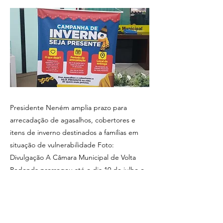
Presidente Neném amplia prazo para
arrecadação de agasalhos, cobertores e
itens de inverno destinados a famílias em
situação de vulnerabilidade Foto:
Divulgação A Câmara Municipal de Volta
Redonda prorrogou até o dia 10 de julho o
prazo para arrecadação de doações da
Campanha de Inverno &quot;Seja
Presente&quot;. A decisão foi anunciada
pelo presidente da Casa, vereador Nilton