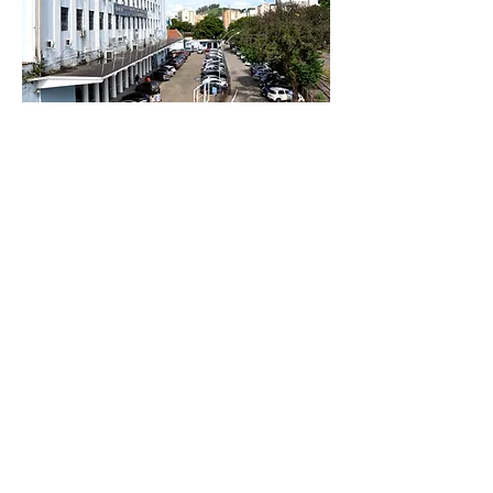
Entre os serviços oferecidos estão segunda
via das certidões de nascimento, casamento
e óbito Foto: Chico de Assis Fundação Leão
XIII,...
Previous
Next
R. Equador - Vila Americana, Volta Redonda -
RJ,
27212-030
, Brasil
Razão Social: Osmar Neves de Souza
CNPJ:
26.114.800
/0001-27
Osmar Assessoria, Comunicação, Publicidade e
Propaganda