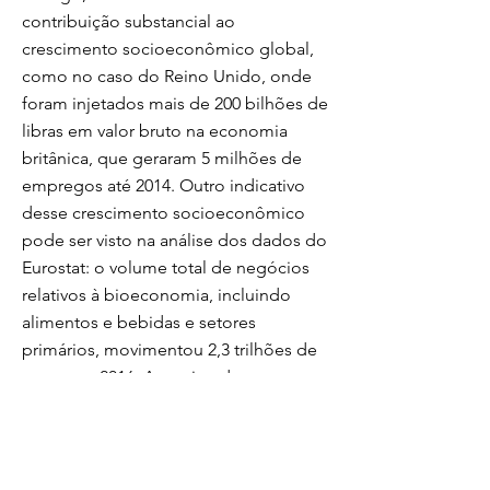
contribuição substancial ao
crescimento socioeconômico global,
como no caso do Reino Unido, onde
foram injetados mais de 200 bilhões de
libras em valor bruto na economia
britânica, que geraram 5 milhões de
empregos até 2014. Outro indicativo
desse crescimento socioeconômico
pode ser visto na análise dos dados do
Eurostat: o volume total de negócios
relativos à bioeconomia, incluindo
alimentos e bebidas e setores
primários, movimentou 2,3 trilhões de
euros em 2016. Aproximadamente
metade desse montante refere-se ao
setor de alimentos e bebidas e quase
um quarto aos setores primários de
agricultura e silvicultura. O restante