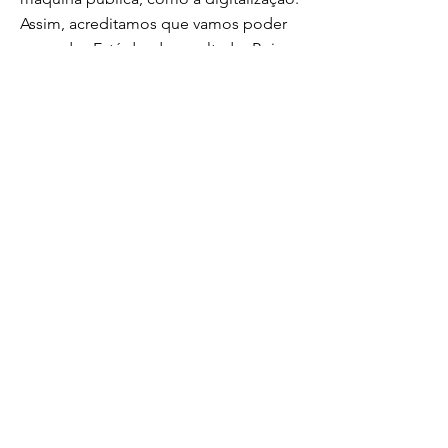
Assim, acreditamos que vamos poder
arrecadar. Está dando resultado. Pois,
em 2017, eram R$ 180 milhões, e, hoje,
Barra do Piraí tem um saldo anual de
R$ 327 milhões de orçamento”, frisa
Mario.
Foto: Ana Cristina Moreira/Secom-PMBP
Com a desaceleração da economia em
consequência da pandemia, com os