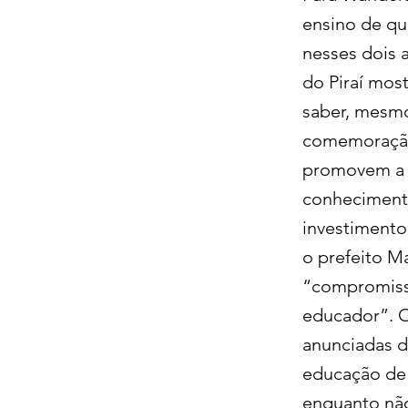
ensino de qu
nesses dois 
do Piraí mos
saber, mesmo
comemoração 
promovem a m
conhecimento
investimento
o prefeito Ma
“compromisso
educador”. O
anunciadas d
educação de 
enquanto não