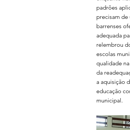
padrões apli
precisam de
barrenses of
adequada par
relembrou do
escolas muni
qualidade na
da readequaç
a aquisição 
educação con
municipal.