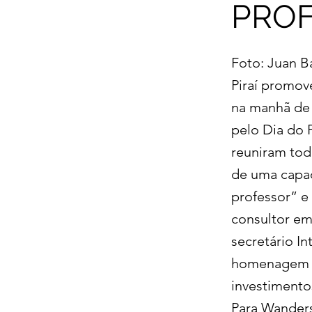
PRO
Foto: Juan 
Piraí promov
na manhã de 
pelo Dia do 
reuniram tod
de uma capac
professor” e
consultor em
secretário I
homenagem su
investimento
Para Wanders