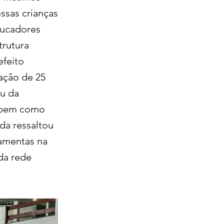
ssas crianças
ducadores
trutura
efeito
ação de 25
ou da
, bem como
da ressaltou
ramentas na
da rede