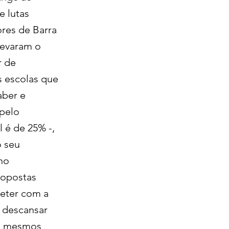
e lutas
res de Barra
levaram o
r de
s escolas que
aber e
 pelo
 é de 25% -,
o seu
no
ropostas
eter com a
 descansar
os mesmos