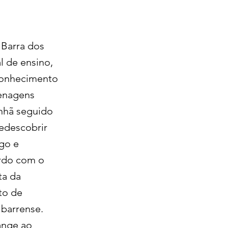
Barra dos
 de ensino,
econhecimento
menagens
anhã seguido
redescobrir
ogo e
ordo com o
ta da
to de
 barrense.
ange ao