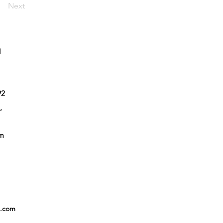
Next
l
92
,
em
x.com