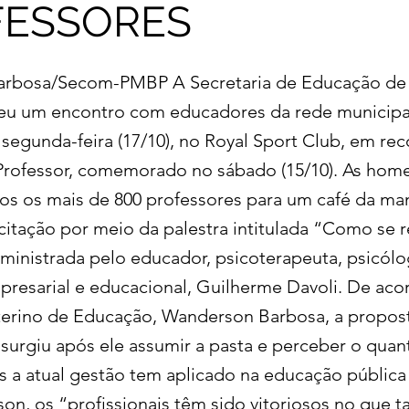
FESSORES
Barbosa/Secom-PMBP A Secretaria de Educação de 
eu um encontro com educadores da rede municipal
segunda-feira (17/10), no Royal Sport Club, em r
Professor, comemorado no sábado (15/10). As ho
os os mais de 800 professores para um café da m
itação por meio da palestra intitulada “Como se 
 ministrada pelo educador, psicoterapeuta, psicól
presarial e educacional, Guilherme Davoli. De ac
nterino de Educação, Wanderson Barbosa, a propos
rgiu após ele assumir a pasta e perceber o quan
s a atual gestão tem aplicado na educação pública
on, os “profissionais têm sido vitoriosos no que t