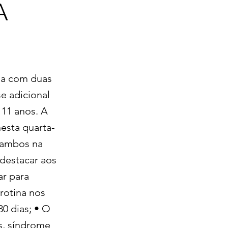
A
ga com duas
e adicional
 11 anos. A
nesta quarta-
a ambos na
 destacar aos
ar para
rotina nos
30 dias; • O
as, síndrome