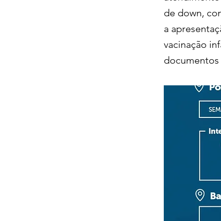
de down, com
a apresentaç
vacinação in
documentos d