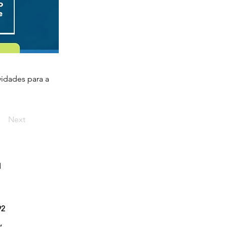
idades para a
Next
l
92
,