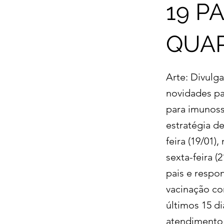
19 P
QUAR
Arte: Divul
novidades pa
para imunoss
estratégia d
feira (19/01)
sexta-feira (
pais e respo
vacinação co
últimos 15 di
atendimento s