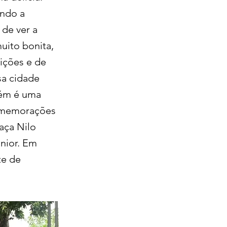
ando a
 de ver a
ito bonita,
uições e de
sa cidade
bém é uma
comemorações
aça Nilo
nior. Em
te de