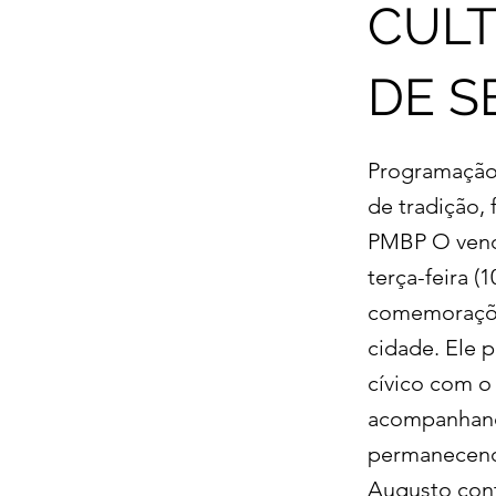
CULT
DE S
Programação
de tradição,
PMBP O vende
terça-feira (
comemorações
cidade. Ele 
cívico com o 
acompanhando
permanecendo
Augusto cont