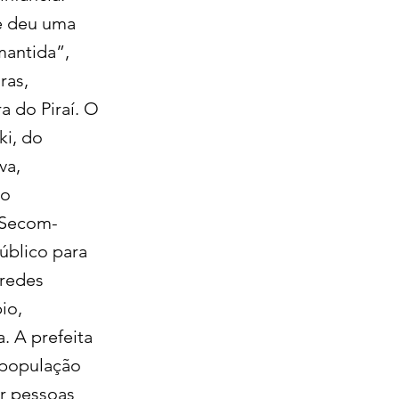
me deu uma
mantida”,
ras,
 do Piraí. O
ki, do
va,
lo
/Secom-
úblico para
 redes
io,
. A prefeita
a população
r pessoas