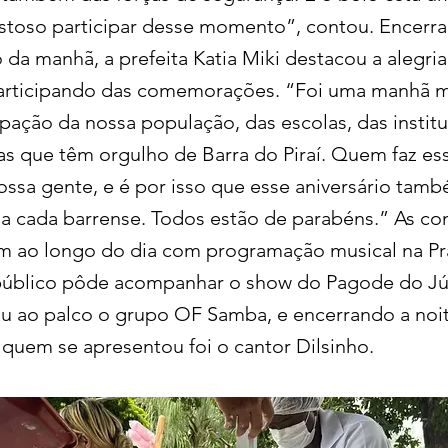
stoso participar desse momento”, contou. Encerr
da manhã, a prefeita Katia Miki destacou a alegria
articipando das comemorações. “Foi uma manhã mu
ipação da nossa população, das escolas, das instit
as que têm orgulho de Barra do Piraí. Quem faz es
nossa gente, e é por isso que esse aniversário tam
 cada barrense. Todos estão de parabéns.” As 
 ao longo do dia com programação musical na Pr
público pôde acompanhar o show do Pagode do Jú
iu ao palco o grupo OF Samba, e encerrando a noi
 quem se apresentou foi o cantor Dilsinho.