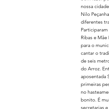
nossa cidade
Nilo Peçanha
diferentes t
Participaram
Ribas e Mãe 
para o munic
cantar o tra
de seis metr
do Arroz. En
aposentada S
primeiras pe
no hasteamen
bonito. É mu
secretarias 