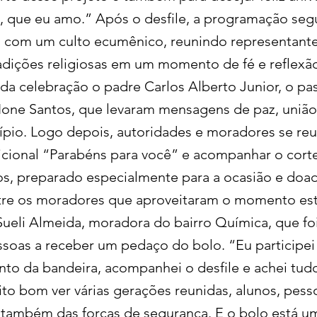
, que eu amo.” Após o desfile, a programação seg
 com um culto ecumênico, reunindo representant
radições religiosas em um momento de fé e reflexã
 da celebração o padre Carlos Alberto Junior, o pa
Ione Santos, que levaram mensagens de paz, uniã
ípio. Logo depois, autoridades e moradores se re
dicional “Parabéns para você” e acompanhar o cor
os, preparado especialmente para a ocasião e doa
tre os moradores que aproveitaram o momento est
ueli Almeida, moradora do bairro Química, que fo
ssoas a receber um pedaço do bolo. “Eu participe
to da bandeira, acompanhei o desfile e achei tud
ito bom ver várias gerações reunidas, alunos, pess
e também das forças de segurança. E o bolo está um