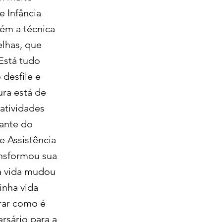
e Infância
bém a técnica
lhas, que
“Está tudo
 desfile e
ura está de
atividades
rante do
e Assistência
ansformou sua
ha vida mudou
inha vida
trar como é
rsário para a