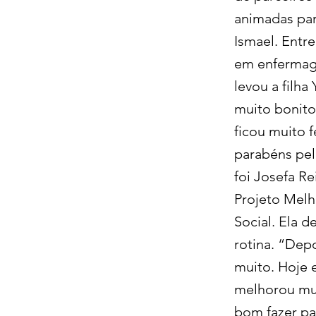
animadas par
Ismael. Entr
em enfermage
levou a filha
muito bonito
ficou muito f
parabéns pel
foi Josefa R
Projeto Melh
Social. Ela 
rotina. “Dep
muito. Hoje e
melhorou mui
bom fazer pa