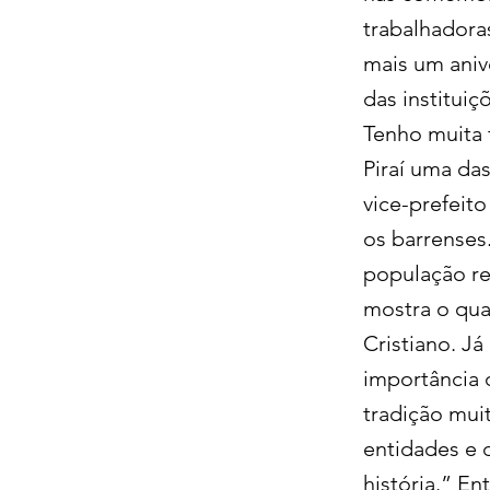
trabalhadora
mais um aniv
das instituiç
Tenho muita 
Piraí uma da
vice-prefeito
os barrenses
população reu
mostra o quan
Cristiano. J
importância d
tradição muit
entidades e 
história.” E