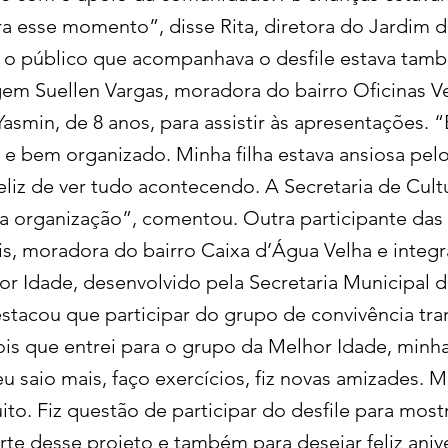
a esse momento”, disse Rita, diretora do Jardim d
e o público que acompanhava o desfile estava tam
m Suellen Vargas, moradora do bairro Oficinas Ve
 Yasmin, de 8 anos, para assistir às apresentações. 
 e bem organizado. Minha filha estava ansiosa pelo
eliz de ver tudo acontecendo. A Secretaria de Cult
a organização”, comentou. Outra participante das 
eis, moradora do bairro Caixa d’Água Velha e integ
or Idade, desenvolvido pela Secretaria Municipal d
destacou que participar do grupo de convivência tr
ois que entrei para o grupo da Melhor Idade, min
u saio mais, faço exercícios, fiz novas amizades. M
to. Fiz questão de participar do desfile para mos
rte desse projeto e também para desejar feliz anive