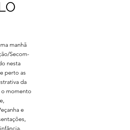
LO
 uma manhã
ação/Secom-
do nesta
de perto as
trativa da
de o momento
e,
Peçanha e
sentações,
nfância.