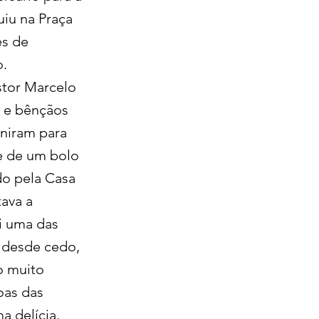
uiu na Praça
es de
o.
stor Marcelo
o e bênçãos
uniram para
te de um bolo
do pela Casa
ava a
i uma das
i desde cedo,
o muito
oas das
a delícia.