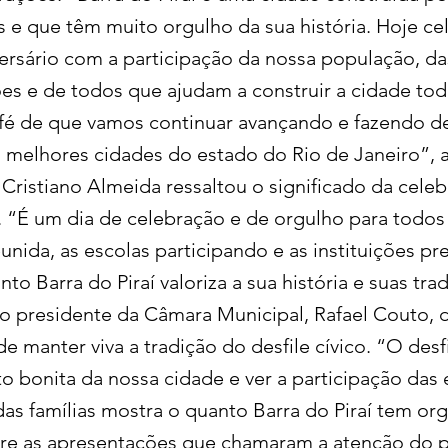
s e que têm muito orgulho da sua história. Hoje c
ersário com a participação da nossa população, da
ões e de todos que ajudam a construir a cidade tod
fé de que vamos continuar avançando e fazendo d
s melhores cidades do estado do Rio de Janeiro”, 
 Cristiano Almeida ressaltou o significado da cele
. “É um dia de celebração e de orgulho para todos 
nida, as escolas participando e as instituições pr
to Barra do Piraí valoriza a sua história e suas tra
á o presidente da Câmara Municipal, Rafael Couto, 
e manter viva a tradição do desfile cívico. “O desf
o bonita da nossa cidade e ver a participação das 
das famílias mostra o quanto Barra do Piraí tem or
ntre as apresentações que chamaram a atenção do 