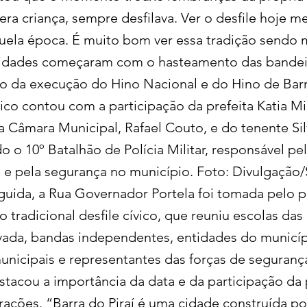
ra criança, sempre desfilava. Ver o desfile hoje 
ela época. É muito bom ver essa tradição sendo 
ividades começaram com o hasteamento das bandei
da execução do Hino Nacional e do Hino de Barra
co contou com a participação da prefeita Katia Mi
a Câmara Municipal, Rafael Couto, e do tenente Sil
 o 10º Batalhão de Polícia Militar, responsável pe
 e pela segurança no município. Foto: Divulgação
ida, a Rua Governador Portela foi tomada pelo p
tradicional desfile cívico, que reuniu escolas das
ivada, bandas independentes, entidades do municíp
unicipais e representantes das forças de segurança
estacou a importância da data e da participação d
ções. “Barra do Piraí é uma cidade construída po