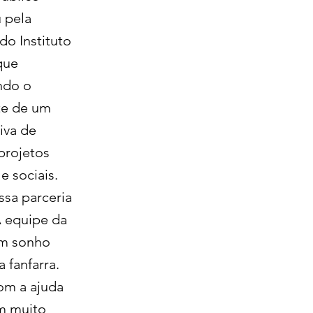
u pela
do Instituto
que
ndo o
rte de um
iva de
projetos
e sociais.
ssa parceria
A equipe da
um sonho
 fanfarra.
om a ajuda
am muito