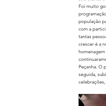
Foi muito go
programação 
população p
com a partic
tantas pesso
crescer é a 
homenagem a
continuaramm
Peçanha. O 
seguida, sub
celebrações,