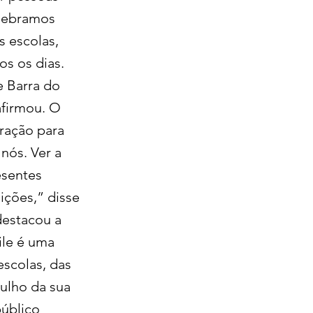
elebramos
s escolas,
os os dias.
e Barra do
afirmou. O
bração para
nós. Ver a
esentes
dições,” disse
destacou a
ile é uma
escolas, das
gulho da sua
público