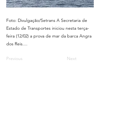
Foto: Divulgação/Setrans A Secretaria de
Estado de Transportes iniciou nesta terça-
feira (12/02) a prova de mar da barca Angra
dos Reis....
Previous
Next
R. Equador - Vila Americana, Volta Redonda -
RJ,
27212-030
, Brasil
Razão Social: Osmar Neves de Souza
CNPJ:
26.114.800
/0001-27
Osmar Assessoria, Comunicação, Publicidade e
Propaganda
Diretor, Editor e Jornalista Responsável: Osmar
Neves Mtb-RJ 28.592