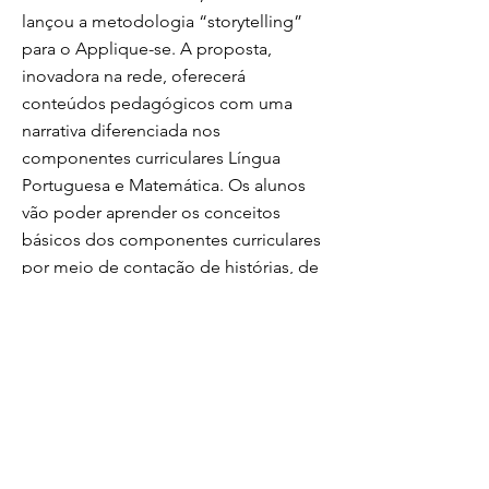
lançou a metodologia “storytelling”
para o Applique-se. A proposta,
inovadora na rede, oferecerá
conteúdos pedagógicos com uma
narrativa diferenciada nos
componentes curriculares Língua
Portuguesa e Matemática. Os alunos
vão poder aprender os conceitos
básicos dos componentes curriculares
por meio de contação de histórias, de
gameficação e de jogos interativos em
complemento ao material escrito e aos
podcasts. Os alunos também podem
acompanhar o conteúdo por meio de
material impresso disponibilizado
pelas unidades escolares, além da
utilização do livro didático. PRIVADA -
As escolas particulares, vinculadas ao