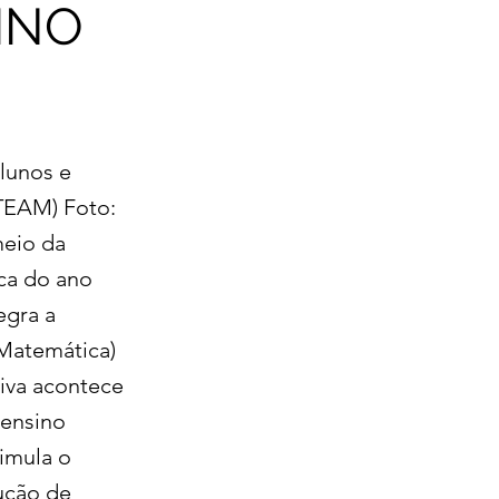
INO
lunos e
STEAM) Foto:
meio da
ica do ano
egra a
 Matemática)
tiva acontece
 ensino
imula o
lução de