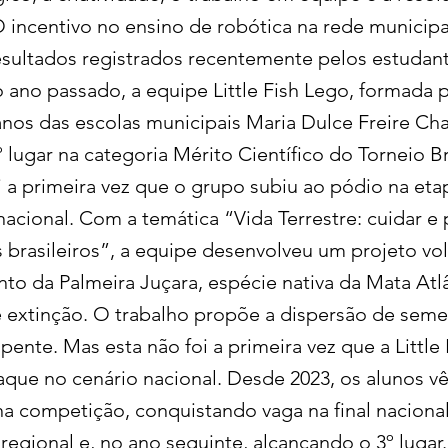
 incentivo no ensino de robótica na rede munici
resultados registrados recentemente pelos estudan
ano passado, a equipe Little Fish Lego, formada 
anos das escolas municipais Maria Dulce Freire Cha
 lugar na categoria Mérito Científico do Torneio Br
 a primeira vez que o grupo subiu ao pódio na etap
acional. Com a temática “Vida Terrestre: cuidar e 
 brasileiros”, a equipe desenvolveu um projeto vo
nto da Palmeira Juçara, espécie nativa da Mata Atl
extinção. O trabalho propõe a dispersão de seme
ente. Mas esta não foi a primeira vez que a Little
que no cenário nacional. Desde 2023, os alunos v
a competição, conquistando vaga na final nacional
 regional e, no ano seguinte, alcançando o 3º lugar