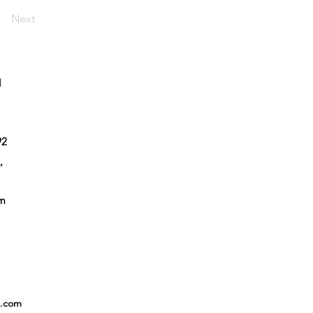
Next
l
92
,
em
x.com