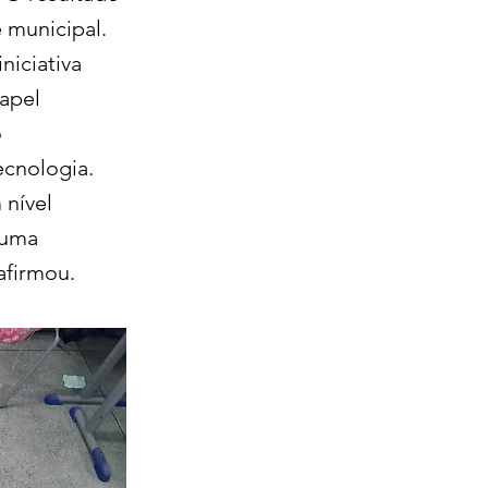
 municipal.
niciativa
apel
o
ecnologia.
 nível
 uma
afirmou.