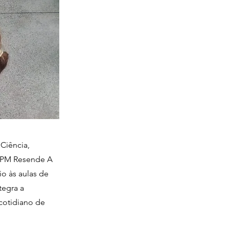
Ciência,
m-PM Resende A
io às aulas de
tegra a
cotidiano de