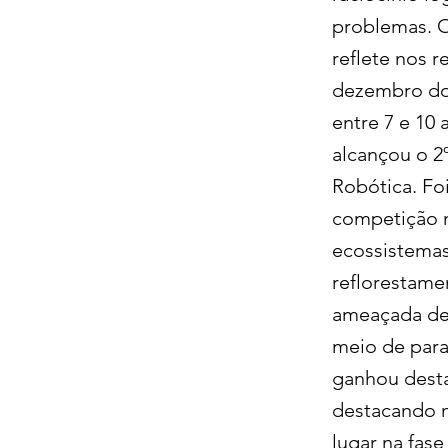
problemas. O
reflete nos 
dezembro do 
entre 7 e 10 
alcançou o 2º
Robótica. Foi
competição n
ecossistemas
reflorestame
ameaçada de 
meio de parap
ganhou desta
destacando n
lugar na fase