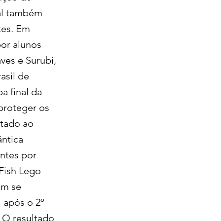
pal também
tes. Em
por alunos
ves e Surubi,
asil de
a final da
proteger os
ltado ao
ântica
ntes por
 Fish Lego
êm se
 após o 2º
. O resultado