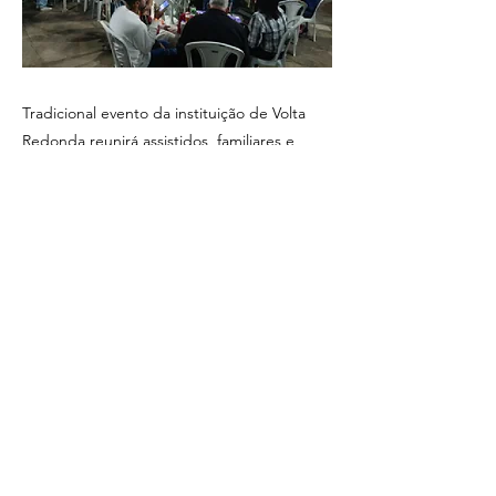
Tradicional evento da instituição de Volta
Redonda reunirá assistidos, familiares e
comunidade em tarde de confraternização
e valorização da inclusão social Foto:
Divulgação/Ascom-Apadefi A Associação de
Pais e Amigos dos Deficientes Físicos
(Apadefi), sediada em Volta Redonda, no
Sul Fluminense, confirmou mais uma edição
do seu tradicional Arraiá. O evento está
marcado para o dia 20 de junho, com início
às 16h, na sede da instituição, localizada na
Av. General Euclides de Figueiredo, nº
350,...