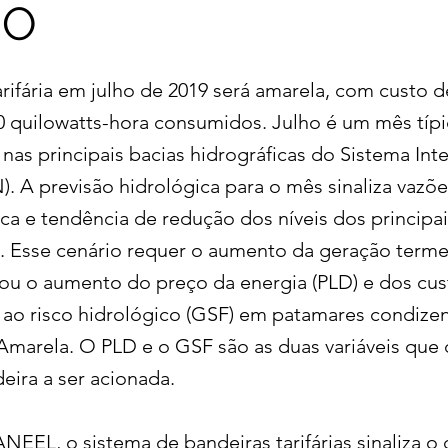
HO
rifária em julho de 2019 será amarela, com custo d
0 quilowatts-hora consumidos. Julho é um mês típ
nas principais bacias hidrográficas do Sistema Int
). A previsão hidrológica para o mês sinaliza vazõ
ica e tendência de redução dos níveis dos principa
s. Esse cenário requer o aumento da geração termel
iou o aumento do preço da energia (PLD) e dos cus
 ao risco hidrológico (GSF) em patamares condize
Amarela. O PLD e o GSF são as duas variáveis qu
eira a ser acionada.
NEEL, o sistema de bandeiras tarifárias sinaliza o 