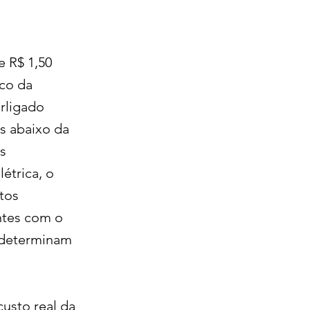
e R$ 1,50
ico da
erligado
es abaixo da
is
étrica, o
tos
ntes com o
e determinam
custo real da