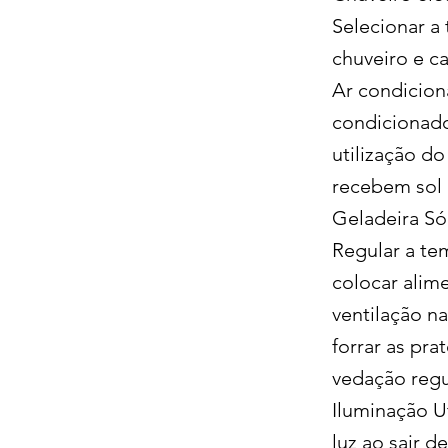
Selecionar a
chuveiro e c
Ar condicion
condicionado
utilização d
recebem sol 
Geladeira Só
Regular a te
colocar alim
ventilação na
forrar as pra
vedação reg
Iluminação U
luz ao sair 