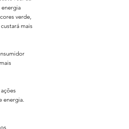
 energia
 cores verde,
 custará mais
consumidor
 mais
s ações
e energia.
tos