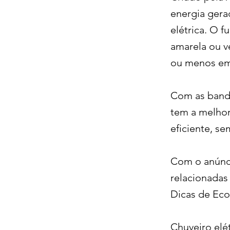
energia gera
elétrica. O f
amarela ou v
ou menos em
Com as bande
tem a melhor
eficiente, se
Com o anúnci
relacionadas
Dicas de Ec
Chuveiro elé