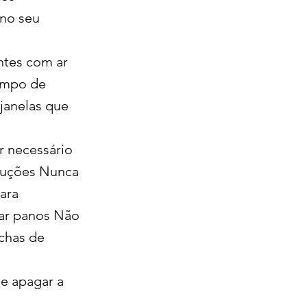
 no seu
ntes com ar
tempo de
 janelas que
r necessário
truções Nunca
ara
ecar panos Não
achas de
 e apagar a