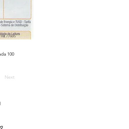
ada 100
Next
l
92