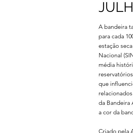
JUL
A bandeira ta
para cada 10
estação seca 
Nacional (SIN
média histór
reservatório
que influenc
relacionados
da Bandeira 
a cor da band
Criado pela A