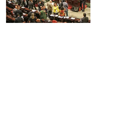
Foto: Arquivo/Alerj A Assembleia Legislativa
do Estado do Rio de Janeiro (Alerj) votará,
nesta terça-feira (12/11), em discussão
única,...
Previous
Next
R. Equador - Vila Americana, Volta Redonda -
RJ,
27212-030
, Brasil
Razão Social: Osmar Neves de Souza
CNPJ:
26.114.800
/0001-27
Osmar Assessoria, Comunicação, Publicidade e
Propaganda