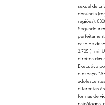
sexual de cr
denúncia (re
regiões): 030
Segundo a me
perfeitament
caso de desc
3.705 (1 mil
direitos das
Executivo po
o espaço “Anj
adolescentes 
diferentes á
formas de vi
psicólogos, p