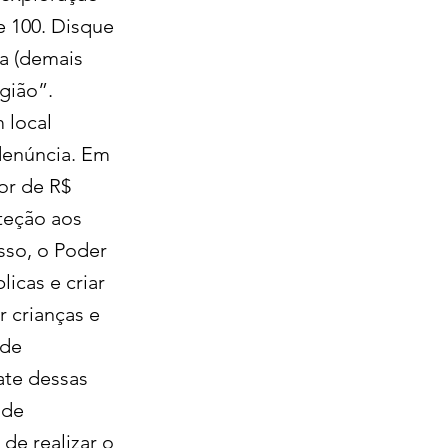
e 100. Disque
ia (demais
egião”.
 local
denúncia. Em
or de R$
oteção aos
sso, o Poder
icas e criar
r crianças e
 de
ate dessas
 de
 de realizar o