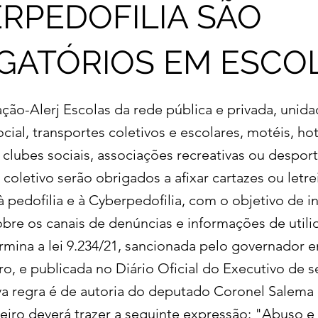
RPEDOFILIA SÃO
GATÓRIOS EM ESCO
ação-Alerj Escolas da rede pública e privada, unid
ocial, transportes coletivos e escolares, motéis, hot
 clubes sociais, associações recreativas ou desport
 coletivo serão obrigados a afixar cartazes ou letrei
 pedofilia e à Cyberpedofilia, com o objetivo de i
bre os canais de denúncias e informações de utili
rmina a lei 9.234/21, sancionada pelo governador e
o, e publicada no Diário Oficial do Executivo de se
ova regra é de autoria do deputado Coronel Salema
treiro deverá trazer a seguinte expressão: "Abuso 