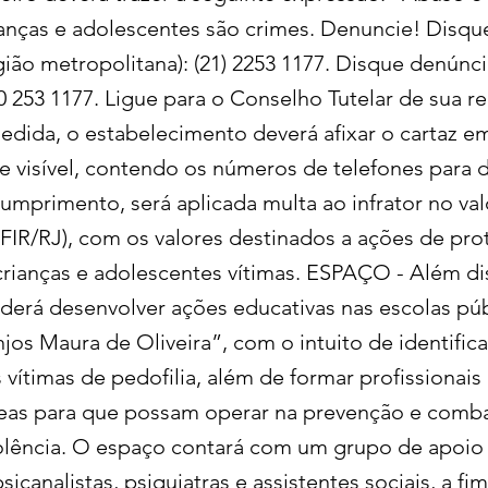
ianças e adolescentes são crimes. Denuncie! Disqu
gião metropolitana): (21) 2253 1177. Disque denúnc
0 253 1177. Ligue para o Conselho Tutelar de sua r
dida, o estabelecimento deverá afixar o cartaz em
e visível, contendo os números de telefones para 
umprimento, será aplicada multa ao infrator no val
 UFIR/RJ), com os valores destinados a ações de pr
 crianças e adolescentes vítimas. ESPAÇO - Além di
derá desenvolver ações educativas nas escolas públ
os Maura de Oliveira”, com o intuito de identifica
vítimas de pedofilia, além de formar profissionais
reas para que possam operar na prevenção e comb
olência. O espaço contará com um grupo de apoio
sicanalistas, psiquiatras e assistentes sociais, a fim