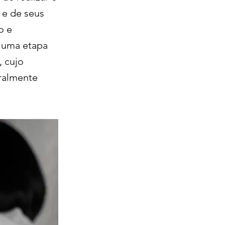
 e de seus
o e
s uma etapa
, cujo
eralmente