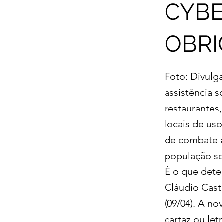
CYBE
OBRI
Foto: Divulg
assistência s
restaurantes,
locais de uso
de combate à
população so
É o que dete
Cláudio Castr
(09/04). A n
cartaz ou le