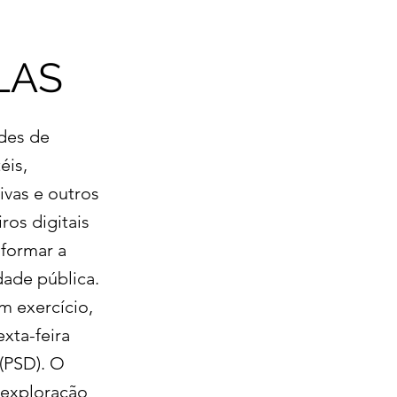
LAS
ades de
éis,
ivas e outros
ros digitais
nformar a
dade pública.
m exercício,
xta-feira
 (PSD). O
e exploração