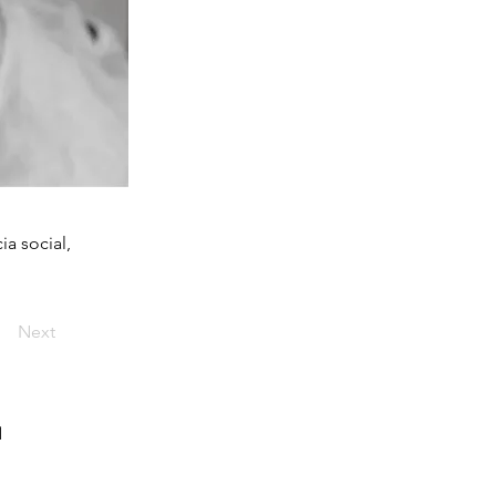
ia social,
Next
l