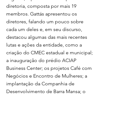
diretoria, composta por mais 19
membros. Gattás apresentou os
diretores, falando um pouco sobre
cada um deles e, em seu discurso,
destacou algumas das mais recentes
lutas e ações da entidade, como a
criação do CMEC estadual e municipal;
a inauguração do prédio ACIAP
Business Center; os projetos Café com
Negócios e Encontro de Mulheres; a
implantação da Companhia de
Desenvolvimento de Barra Mansa; o
apoio à volta de eventos como as
exposições agropecuárias e Flumisul; a
solicitação e obtenção, junto à
concessionária responsável, da
instalação de cancelas mais seguras
nas passagens de nível no Centro da